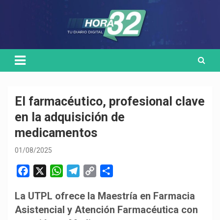
Skip
Medio de comunicación digital
HORA32
to
content
El farmacéutico, profesional clave
en la adquisición de
medicamentos
01/08/2025
F
X
W
T
C
C
a
h
e
o
o
La UTPL ofrece la Maestría en Farmacia
c
a
l
p
m
Asistencial y Atención Farmacéutica con
e
t
e
y
p