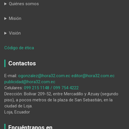
Quiénes somos
Misión
Visión
:
Código de ética
El
farmacéutico,
Contactos
profesional
clave
E-mail:
ogonzalez@hora32.com.ec
editor@hora32.com.ec
en
publicidad@hora32.com.ec
la
Celulares:
099 215 1148 / 099 754 4222
adquisición
Dirección: Bolívar 209-52, entre Mercadillo y Azuay (segundo
de
piso), a pocos metros de la plaza de San Sebastián, en la
medicamentos
ciudad de Loja.
Loja, Ecuador
Encuéntranos en