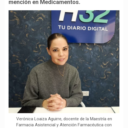
b
s
g
L
a
mención en Medicamentos.
o
A
r
i
r
o
p
a
n
t
k
p
m
k
i
r
Verónica Loaiza Aguirre, docente de la Maestría en
Farmacia Asistencial y Atención Farmacéutica con