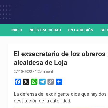
Skip
to
Medio de comunicación digital
HORA32
content
INICIO
NUESTRA CIUDAD
EN LA REGIÓN
SUC
El exsecretario de los obreros
alcaldesa de Loja
27/10/2022
1 Comment
F
X
W
T
C
C
a
h
e
o
o
La defensa del exdirigente dice que hay dos 
c
a
l
p
m
destitución de la autoridad.
e
t
e
y
p
b
s
g
L
a