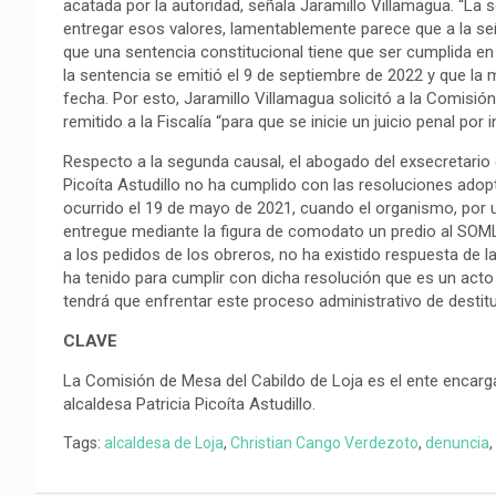
acatada por la autoridad, señala Jaramillo Villamagua. “La
entregar esos valores, lamentablemente parece que a la señ
que una sentencia constitucional tiene que ser cumplida en 
la sentencia se emitió el 9 de septiembre de 2022 y que la
fecha. Por esto, Jaramillo Villamagua solicitó a la Comisi
remitido a la Fiscalía “para que se inicie un juicio penal p
Respecto a la segunda causal, el abogado del exsecretario 
Picoíta Astudillo no ha cumplido con las resoluciones adopt
ocurrido el 19 de mayo de 2021, cuando el organismo, por 
entregue mediante la figura de comodato un predio al SOML
a los pedidos de los obreros, no ha existido respuesta de l
ha tenido para cumplir con dicha resolución que es un act
tendrá que enfrentar este proceso administrativo de destitu
CLAVE
La Comisión de Mesa del Cabildo de Loja es el ente encarg
alcaldesa Patricia Picoíta Astudillo.
Tags:
alcaldesa de Loja
,
Christian Cango Verdezoto
,
denuncia
,