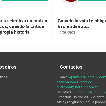
 vida te obliga a mirar
Urnas, democracia y el
entro…
vivir
05/08/2026
osotros
Contactos
omos
E-mail:
ogonzalez@hora32.com
editor@hora32.com.ec
publicidad@hora32.com.ec
Celulares:
099 215 1148 / 099 7
Dirección: Bolívar 209-52, entre 
Azuay (segundo piso), a pocos 