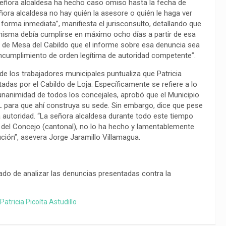
 señora alcaldesa ha hecho caso omiso hasta la fecha de
ora alcaldesa no hay quién la asesore o quién le haga ver
forma inmediata”, manifiesta el jurisconsulto, detallando que
 misma debía cumplirse en máximo ocho días a partir de esa
ón de Mesa del Cabildo que el informe sobre esa denuncia sea
or incumplimiento de orden legítima de autoridad competente”.
de los trabajadores municipales puntualiza que Patricia
adas por el Cabildo de Loja. Específicamente se refiere a lo
unanimidad de todos los concejales, aprobó que el Municipio
 para que ahí construya su sede. Sin embargo, dice que pese
a autoridad. “La señora alcaldesa durante todo este tiempo
o del Concejo (cantonal), no lo ha hecho y lamentablemente
ción”, asevera Jorge Jaramillo Villamagua.
ado de analizar las denuncias presentadas contra la
Patricia Picoíta Astudillo