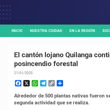
Skip
to
Medio de comunicación digital
HORA32
content
INICIO
NUESTRA CIUDAD
EN LA REGIÓN
SUC
El cantón lojano Quilanga cont
posincendio forestal
21/01/2025
F
X
W
T
C
C
a
h
e
o
o
Alrededor de 500 plantas nativas fueron s
c
a
l
p
m
segunda actividad que se realiza.
e
t
e
y
p
b
s
g
L
a