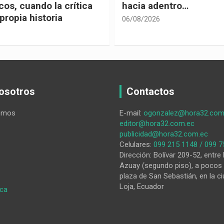
entro…
vivir
05/08/2026
osotros
Contactos
omos
E-mail:
ogonzalez@hora32.com
editor@hora32.com.ec
publicidad@hora32.com.ec
Celulares:
099 215 1148 / 099 7
Dirección: Bolívar 209-52, entre 
Azuay (segundo piso), a pocos 
plaza de San Sebastián, en la ci
Loja, Ecuador
:
ica
El
cantón
lojano