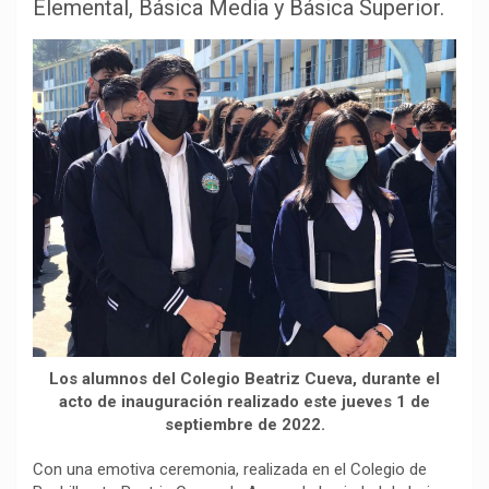
b
s
g
L
a
Elemental, Básica Media y Básica Superior.
o
A
r
i
r
o
p
a
n
t
k
p
m
k
i
r
Los alumnos del Colegio Beatriz Cueva, durante el
acto de inauguración realizado este jueves 1 de
septiembre de 2022.
Con una emotiva ceremonia, realizada en el Colegio de