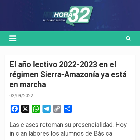
Skip
Medio de comunicación digital
HORA32
to
content
El año lectivo 2022-2023 en el
régimen Sierra-Amazonía ya está
en marcha
02/09/2022
F
X
W
T
C
C
a
h
e
o
o
Las clases retoman su presencialidad. Hoy
c
a
l
p
m
inician labores los alumnos de Básica
e
t
e
y
p