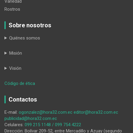
Variedad
Rostros
Sobre nosotros
Quiénes somos
Misión
Visión
:
Código de ética
El
año
Contactos
lectivo
2022-
E-mail:
ogonzalez@hora32.com.ec
editor@hora32.com.ec
2023
publicidad@hora32.com.ec
en
Celulares:
099 215 1148 / 099 754 4222
el
Dirección: Bolívar 209-52, entre Mercadillo y Azuay (segundo
régimen