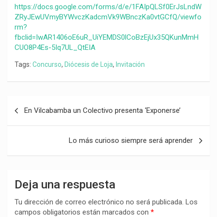
https://docs.google.com/forms/d/e/1FAIpQLSf0ErJsLndW
ZRyJEwUVmyBYWvczKadcmVk9WBnczKa0vtGCfQ/viewfo
rm?
fbclid=IwAR1406oE6uR_UiYEMDS0lCoBzEjUx35QKunMmH
CUO8P4Es-5Iq7UL_QtEIA
Tags:
Concurso
,
Diócesis de Loja
,
Invitación
Navegación
En Vilcabamba un Colectivo presenta ‘Exponerse’
de
entradas
Lo más curioso siempre será aprender
Deja una respuesta
Tu dirección de correo electrónico no será publicada.
Los
campos obligatorios están marcados con
*