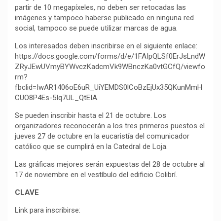
partir de 10 megapíxeles, no deben ser retocadas las
imágenes y tampoco haberse publicado en ninguna red
social, tampoco se puede utilizar marcas de agua.
Los interesados deben inscribirse en el siguiente enlace:
https://docs.google.com/forms/d/e/1FAIpQLSf0ErJsLndW
ZRyJEwUVmyBYWvczKadcmVk9WBnczKa0vtGCfQ/viewfo
rm?
fbclid=IwAR1406oE6uR_UiYEMDS0lCoBzEjUx35QKunMmH
CUO8P4Es-5Iq7UL_QtEIA.
Se pueden inscribir hasta el 21 de octubre. Los
organizadores reconocerán a los tres primeros puestos el
jueves 27 de octubre en la eucaristía del comunicador
católico que se cumplirá en la Catedral de Loja.
Las gráficas mejores serán expuestas del 28 de octubre al
17 de noviembre en el vestíbulo del edificio Colibrí.
CLAVE
Link para inscribirse: