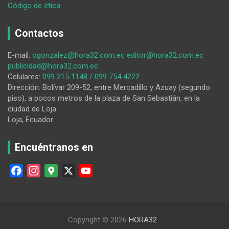
:
Código de ética
Diócesis
de
Contactos
Loja
invita
E-mail:
ogonzalez@hora32.com.ec
editor@hora32.com.ec
a
publicidad@hora32.com.ec
concurso
Celulares:
099 215 1148 / 099 754 4222
de
Dirección: Bolívar 209-52, entre Mercadillo y Azuay (segundo
fotografía
piso), a pocos metros de la plaza de San Sebastián, en la
ciudad de Loja.
Loja, Ecuador
Encuéntranos en
F
I
G
X
Y
a
n
o
o
c
s
o
u
e
t
g
T
Copyright © 2026
HORA32
b
a
l
u