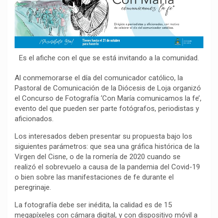
o
p
a
n
t
k
p
m
k
i
r
Es el afiche con el que se está invitando a la comunidad.
Al conmemorarse el día del comunicador católico, la
Pastoral de Comunicación de la Diócesis de Loja organizó
el Concurso de Fotografía ‘Con María comunicamos la fe’,
evento del que pueden ser parte fotógrafos, periodistas y
aficionados.
Los interesados deben presentar su propuesta bajo los
siguientes parámetros: que sea una gráfica histórica de la
Virgen del Cisne, o de la romería de 2020 cuando se
realizó el sobrevuelo a causa de la pandemia del Covid-19
o bien sobre las manifestaciones de fe durante el
peregrinaje.
La fotografía debe ser inédita, la calidad es de 15
megapíxeles con cámara digital, y con dispositivo móvil a