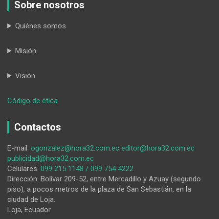
Sobre nosotros
Quiénes somos
Misión
Visión
:
Código de ética
Deterioro
vial
Contactos
y
cortes
E-mail:
ogonzalez@hora32.com.ec
editor@hora32.com.ec
de
publicidad@hora32.com.ec
agua
Celulares:
099 215 1148 / 099 754 4222
preocupan
Dirección: Bolívar 209-52, entre Mercadillo y Azuay (segundo
a
piso), a pocos metros de la plaza de San Sebastián, en la
Vilcabamba
ciudad de Loja.
Loja, Ecuador