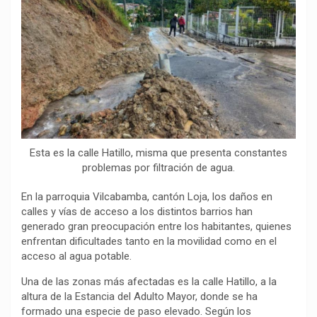
o
p
a
n
t
k
p
m
k
i
r
Esta es la calle Hatillo, misma que presenta constantes
problemas por filtración de agua.
En la parroquia Vilcabamba, cantón Loja, los daños en
calles y vías de acceso a los distintos barrios han
generado gran preocupación entre los habitantes, quienes
enfrentan dificultades tanto en la movilidad como en el
acceso al agua potable.
Una de las zonas más afectadas es la calle Hatillo, a la
altura de la Estancia del Adulto Mayor, donde se ha
formado una especie de paso elevado. Según los