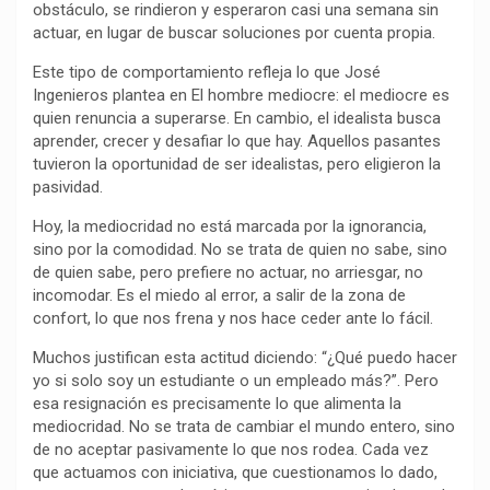
obstáculo, se rindieron y esperaron casi una semana sin
k
p
m
k
i
actuar, en lugar de buscar soluciones por cuenta propia.
r
Este tipo de comportamiento refleja lo que José
Ingenieros plantea en El hombre mediocre: el mediocre es
quien renuncia a superarse. En cambio, el idealista busca
aprender, crecer y desafiar lo que hay. Aquellos pasantes
tuvieron la oportunidad de ser idealistas, pero eligieron la
pasividad.
Hoy, la mediocridad no está marcada por la ignorancia,
sino por la comodidad. No se trata de quien no sabe, sino
de quien sabe, pero prefiere no actuar, no arriesgar, no
incomodar. Es el miedo al error, a salir de la zona de
confort, lo que nos frena y nos hace ceder ante lo fácil.
Muchos justifican esta actitud diciendo: “¿Qué puedo hacer
yo si solo soy un estudiante o un empleado más?”. Pero
esa resignación es precisamente lo que alimenta la
mediocridad. No se trata de cambiar el mundo entero, sino
de no aceptar pasivamente lo que nos rodea. Cada vez
que actuamos con iniciativa, que cuestionamos lo dado,