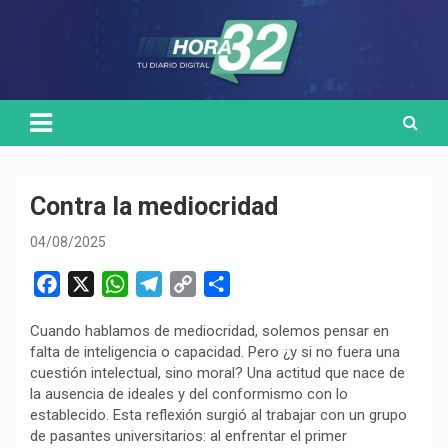
Skip
Medio de comunicación digital
HORA32
to
content
Contra la mediocridad
04/08/2025
F
X
W
T
C
C
a
h
e
o
o
Cuando hablamos de mediocridad, solemos pensar en
c
a
l
p
m
falta de inteligencia o capacidad. Pero ¿y si no fuera una
e
t
e
y
p
cuestión intelectual, sino moral? Una actitud que nace de
b
s
g
L
a
la ausencia de ideales y del conformismo con lo
o
A
r
i
r
establecido. Esta reflexión surgió al trabajar con un grupo
de pasantes universitarios: al enfrentar el primer
o
p
a
n
t