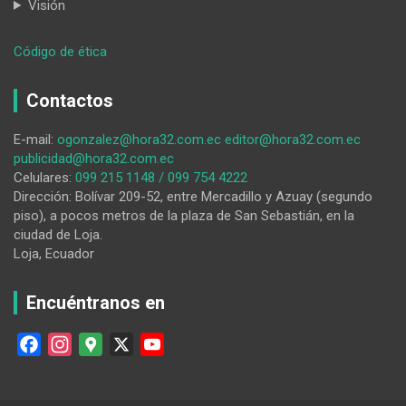
Visión
:
Código de ética
Christian
Cango
Contactos
seguirá,
dos
E-mail:
ogonzalez@hora32.com.ec
editor@hora32.com.ec
años
publicidad@hora32.com.ec
más,
Celulares:
099 215 1148 / 099 754 4222
al
Dirección: Bolívar 209-52, entre Mercadillo y Azuay (segundo
frente
piso), a pocos metros de la plaza de San Sebastián, en la
del
ciudad de Loja.
Sindicato
Loja, Ecuador
de
Obreros
del
Encuéntranos en
Municipio
de
F
I
G
X
Y
Loja
a
n
o
o
c
s
o
u