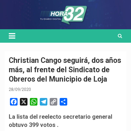
Skip
Medio de comunicación digital
HORA32
to
content
Christian Cango seguirá, dos años
más, al frente del Sindicato de
Obreros del Municipio de Loja
28/09/2020
F
X
W
T
C
C
a
h
e
o
o
La lista del reelecto secretario general
c
a
l
p
m
obtuvo 399 votos .
e
t
e
y
p