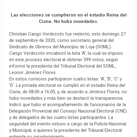
b
s
g
L
a
o
A
r
i
r
Las elecciones se cumplieron en el estadio Reina del
o
p
a
n
t
Cisne. No hubo novedades.
k
p
m
k
i
r
Christian Cango Verdezoto fue reelecto, este domingo 27
de septiembre de 2020, como secretario general del
Sindicato de Obreros del Municipio de Loja (SOML).
Cango Verdezoto encabezó la lista ‘A’, la cual se impuso
en este proceso electoral al obtener 399 votos, según
informó la presidenta del Tribunal Electoral del SOML,
Leonor Jiménez Flores.
En estos comicios participaron cuatro listas: ‘A’, ‘B’, ‘C’ y
‘D’. La jornada electoral se cumplió en el estadio Reina del
Cisne, de 08:00 a 16:00, y, de acuerdo a Jiménez Flores, no
hubo novedades y más bien se destacó la transparencia.
Indicó que hubo el acompañamiento de funcionarios de la
Delegación Provincial del Consejo Nacional Electoral (CNE)
y de delegados de las cuatro listas participantes. La
seguridad del evento estuvo a cargo de la Policía Nacional
y Municipal, a quienes la presidenta del Tribunal Electoral
extiende su agradecimiento.