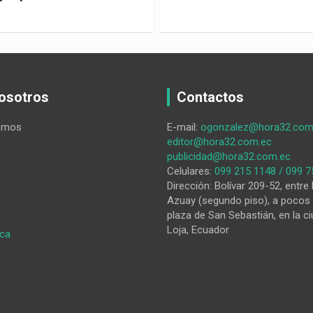
osotros
Contactos
omos
E-mail:
ogonzalez@hora32.com
editor@hora32.com.ec
publicidad@hora32.com.ec
Celulares:
099 215 1148 / 099 7
Dirección: Bolívar 209-52, entre 
Azuay (segundo piso), a pocos 
plaza de San Sebastián, en la ci
Loja, Ecuador
:
ica
Cáritas
Loja
inicia
preparativos
para