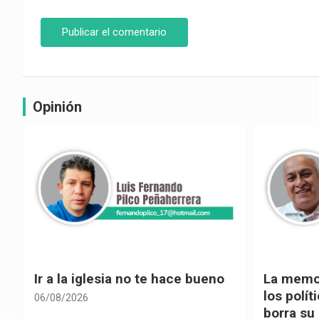
Opinión
La memoria selectiva un mal en
Cuando la
los políticos, cuando la crítica
hacia ad
borra su propia historia
06/08/2026