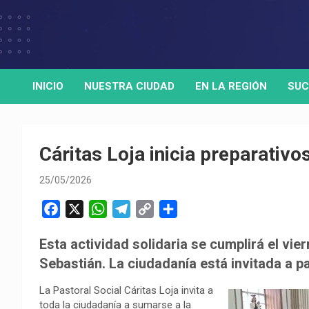
Skip
to
Medio de comunicación digital
HORA32
content
INICIO
NUESTRA CIUDAD
EN LA REGIÓN
SUC
Cáritas Loja inicia preparativ
25/05/2026
F
X
W
T
C
C
a
h
e
o
o
Esta actividad solidaria se cumplirá el vie
c
a
l
p
m
Sebastián. La ciudadanía está invitada a pa
e
t
e
y
p
b
s
g
L
a
La Pastoral Social Cáritas Loja invita a
o
A
r
i
r
toda la ciudadanía a sumarse a la