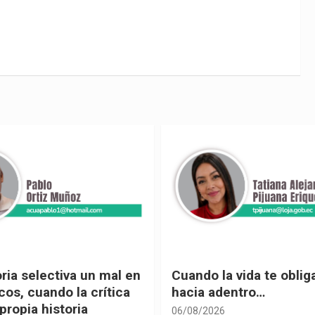
 vida te obliga a mirar
Urnas, democracia y el
entro…
vivir
05/08/2026