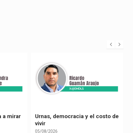
 costo de
El país de las explicaciones
convenientes
05/08/2026
0