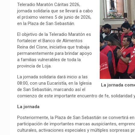
o
p
a
n
t
Teleradio Maratón Cáritas 2026,
jornada solidaria que se llevará a cabo
k
p
m
k
i
el próximo viernes 5 de junio de 2026,
r
en la Plaza de San Sebastián.
El objetivo de la Teleradio Maratón es
fortalecer el Banco de Alimentos
Reina del Cisne, iniciativa que trabaja
permanentemente para brindar apoyo
a familias vulnerables de toda la
provincia de Loja.
La jornada solidaria dará inicio a las
08:00, con una Eucaristía, en la Iglesia
La jornada come
de San Sebastián, marcando así el
comienzo de este importante encuentro de fe, solidaridad y
La jornada
Posteriormente, la Plaza de San Sebastián se convertirá en
participación de importantes marcas auspiciantes, emprend
culturales, activaciones especiales y múltiples sorpresas p