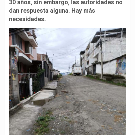
b
s
g
L
a
30 años, sin embargo, las autoridades no
o
A
r
i
r
dan respuesta alguna. Hay más
o
p
a
n
t
necesidades.
k
p
m
k
i
r