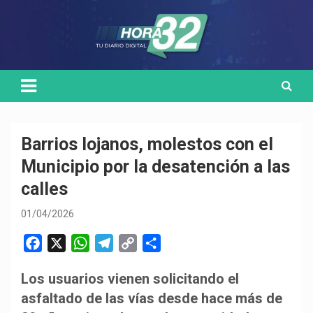
Skip
Medio de comunicación digital
HORA32
to
content
Barrios lojanos, molestos con el
Municipio por la desatención a las
calles
01/04/2026
F
X
W
T
C
C
a
h
e
o
o
Los usuarios vienen solicitando el
c
a
l
p
m
asfaltado de las vías desde hace más de
e
t
e
y
p