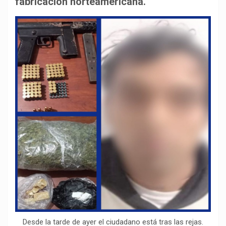
fabricación norteamericana.
o
p
a
n
t
k
p
m
k
i
r
Desde la tarde de ayer el ciudadano está tras las rejas.