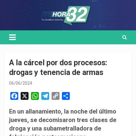
Skip
Medio de comunicación digital
HORA32
to
content
A la cárcel por dos procesos:
drogas y tenencia de armas
06/06/2024
F
X
W
T
C
C
a
h
e
o
o
En un allanamiento, la noche del último
c
a
l
p
m
jueves, se decomisaron tres clases de
e
t
e
y
p
b
s
g
L
a
droga y una subametralladora de
o
A
r
i
r