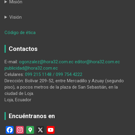
Misión
Visión
:
Código de ética
A
la
Contactos
cárcel
por
E-mail:
ogonzalez@hora32.com.ec
editor@hora32.com.ec
dos
publicidad@hora32.com.ec
procesos:
Celulares:
099 215 1148 / 099 754 4222
drogas
Dirección: Bolívar 209-52, entre Mercadillo y Azuay (segundo
y
piso), a pocos metros de la plaza de San Sebastián, en la
tenencia
ciudad de Loja.
de
Loja, Ecuador
armas
Encuéntranos en
F
I
G
X
Y