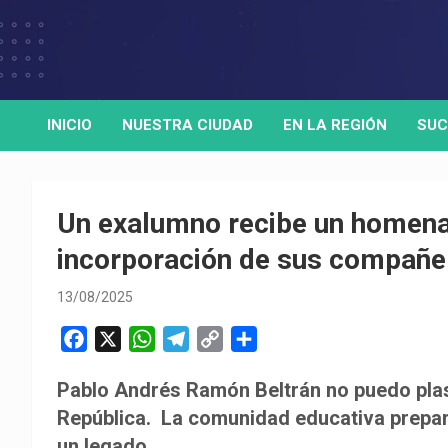
Skip
to
Medio de comunicación digital
HORA32
content
INICIO
NUESTRA CIUDAD
EN LA REGIÓN
SUC
Un exalumno recibe un homenaj
incorporación de sus compañ
13/08/2025
F
X
W
T
C
C
a
h
e
o
o
Pablo Andrés Ramón Beltrán no puedo plasm
c
a
l
p
m
República. La comunidad educativa preparó
e
t
e
y
p
b
s
g
L
a
un legado.