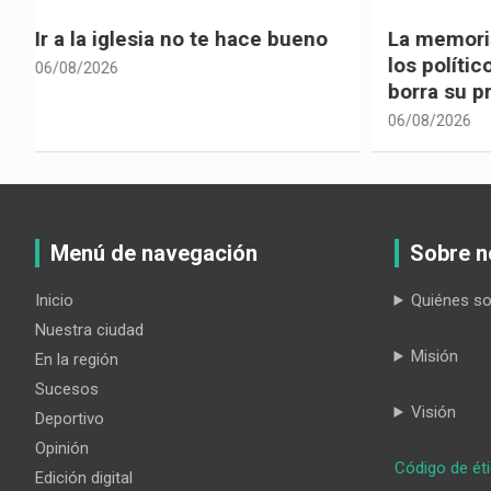
La memoria selectiva un mal en
Cuando la
los políticos, cuando la crítica
hacia ad
borra su propia historia
06/08/2026
06/08/2026
Menú de navegación
Sobre n
Inicio
Quiénes s
Nuestra ciudad
Misión
En la región
Sucesos
Visión
Deportivo
Opinión
Código de ét
Edición digital