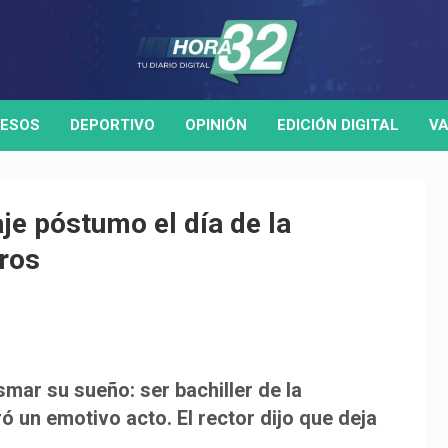
ESOS
DEPORTIVO
OPINIÓN
EDICIÓN DIGITAL
VA
e póstumo el día de la
eros
ar su sueño: ser bachiller de la
 un emotivo acto. El rector dijo que deja