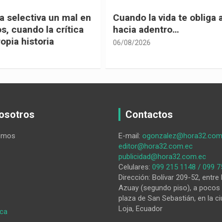
 vida te obliga a mirar
Urnas, democracia y el
entro…
vivir
05/08/2026
osotros
Contactos
omos
E-mail:
ogonzalez@hora32.com
editor@hora32.com.ec
publicidad@hora32.com.ec
Celulares:
099 215 1148 / 099 7
Dirección: Bolívar 209-52, entre 
Azuay (segundo piso), a pocos 
plaza de San Sebastián, en la ci
Loja, Ecuador
:
ica
Un