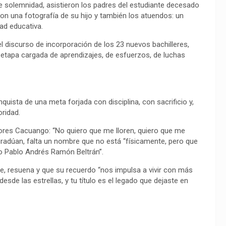
de solemnidad, asistieron los padres del estudiante decesado
on una fotografía de su hijo y también los atuendos: un
ad educativa.
el discurso de incorporación de los 23 nuevos bachilleres,
 etapa cargada de aprendizajes, de esfuerzos, de luchas
quista de una meta forjada con disciplina, con sacrificio y,
oridad.
lores Cacuango: “No quiero que me lloren, quiero que me
 gradúan, falta un nombre que no está “físicamente, pero que
no Pablo Andrés Ramón Beltrán”.
te, resuena y que su recuerdo “nos impulsa a vivir con más
de las estrellas, y tu título es el legado que dejaste en