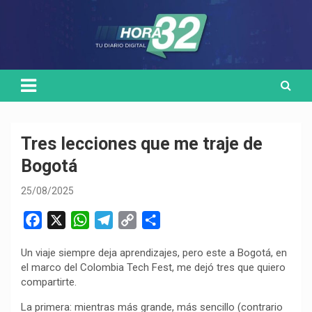
Skip
Medio de comunicación digital
HORA32
to
content
Tres lecciones que me traje de
Bogotá
25/08/2025
F
X
W
T
C
C
a
h
e
o
o
Un viaje siempre deja aprendizajes, pero este a Bogotá, en
c
a
l
p
m
el marco del Colombia Tech Fest, me dejó tres que quiero
e
t
e
y
p
compartirte.
b
s
g
L
a
La primera: mientras más grande, más sencillo (contrario
o
A
r
i
r