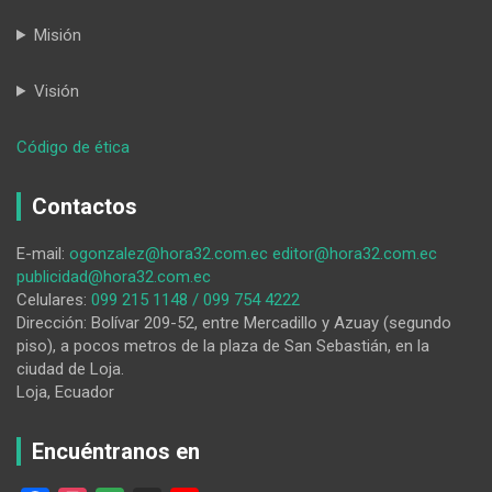
Misión
Visión
:
Código de ética
Tres
lecciones
Contactos
que
me
E-mail:
ogonzalez@hora32.com.ec
editor@hora32.com.ec
traje
publicidad@hora32.com.ec
de
Celulares:
099 215 1148 / 099 754 4222
Bogotá
Dirección: Bolívar 209-52, entre Mercadillo y Azuay (segundo
piso), a pocos metros de la plaza de San Sebastián, en la
ciudad de Loja.
Loja, Ecuador
Encuéntranos en