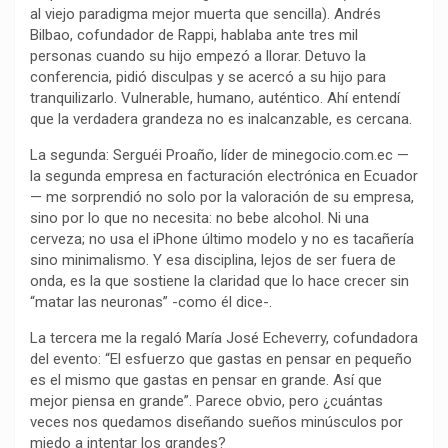
al viejo paradigma mejor muerta que sencilla). Andrés
o
p
a
n
t
Bilbao, cofundador de Rappi, hablaba ante tres mil
k
p
m
k
i
personas cuando su hijo empezó a llorar. Detuvo la
r
conferencia, pidió disculpas y se acercó a su hijo para
tranquilizarlo. Vulnerable, humano, auténtico. Ahí entendí
que la verdadera grandeza no es inalcanzable, es cercana.
La segunda: Serguéi Proaño, líder de minegocio.com.ec —
la segunda empresa en facturación electrónica en Ecuador
— me sorprendió no solo por la valoración de su empresa,
sino por lo que no necesita: no bebe alcohol. Ni una
cerveza; no usa el iPhone último modelo y no es tacañería
sino minimalismo. Y esa disciplina, lejos de ser fuera de
onda, es la que sostiene la claridad que lo hace crecer sin
“matar las neuronas” -como él dice-.
La tercera me la regaló María José Echeverry, cofundadora
del evento: “El esfuerzo que gastas en pensar en pequeño
es el mismo que gastas en pensar en grande. Así que
mejor piensa en grande”. Parece obvio, pero ¿cuántas
veces nos quedamos diseñando sueños minúsculos por
miedo a intentar los grandes?