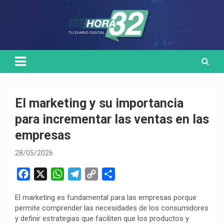
Skip
Medio de comunicación digital
HORA32
to
content
El marketing y su importancia
para incrementar las ventas en las
empresas
28/05/2026
F
X
W
T
C
C
a
h
e
o
o
El marketing es fundamental para las empresas porque
c
a
l
p
m
permite comprender las necesidades de los consumidores
e
t
e
y
p
y definir estrategias que faciliten que los productos y