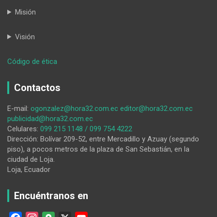
Misión
Visión
:
Código de ética
El
marketing
Contactos
y
su
E-mail:
ogonzalez@hora32.com.ec
editor@hora32.com.ec
importancia
publicidad@hora32.com.ec
para
Celulares:
099 215 1148 / 099 754 4222
incrementar
Dirección: Bolívar 209-52, entre Mercadillo y Azuay (segundo
las
piso), a pocos metros de la plaza de San Sebastián, en la
ventas
ciudad de Loja.
en
Loja, Ecuador
las
empresas
Encuéntranos en