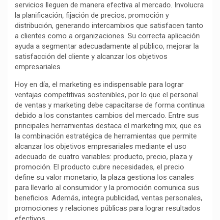
b
s
g
L
a
servicios lleguen de manera efectiva al mercado. Involucra
o
A
r
i
r
la planificación, fijación de precios, promoción y
distribución, generando intercambios que satisfacen tanto
o
p
a
n
t
a clientes como a organizaciones. Su correcta aplicación
k
p
m
k
i
ayuda a segmentar adecuadamente al público, mejorar la
r
satisfacción del cliente y alcanzar los objetivos
empresariales.
Hoy en día, el marketing es indispensable para lograr
ventajas competitivas sostenibles, por lo que el personal
de ventas y marketing debe capacitarse de forma continua
debido a los constantes cambios del mercado. Entre sus
principales herramientas destaca el marketing mix, que es
la combinación estratégica de herramientas que permite
alcanzar los objetivos empresariales mediante el uso
adecuado de cuatro variables: producto, precio, plaza y
promoción. El producto cubre necesidades, el precio
define su valor monetario, la plaza gestiona los canales
para llevarlo al consumidor y la promoción comunica sus
beneficios. Además, integra publicidad, ventas personales,
promociones y relaciones públicas para lograr resultados
efectivos