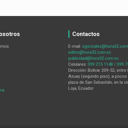
osotros
Contactos
omos
E-mail:
ogonzalez@hora32.com
editor@hora32.com.ec
publicidad@hora32.com.ec
Celulares:
099 215 1148 / 099 7
Dirección: Bolívar 209-52, entre 
Azuay (segundo piso), a pocos 
plaza de San Sebastián, en la ci
Loja, Ecuador
:
ica
Tradición
e
innovación
se
unirán
en