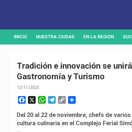
Skip
to
Medio de comunicación digital
HORA32
content
INICIO
NUESTRA CIUDAD
EN LA REGIÓN
SUC
Tradición e innovación se unir
Gastronomía y Turismo
13/11/2025
F
X
W
T
C
C
a
h
e
o
o
Del 20 al 22 de noviembre, chefs de vario
c
a
l
p
m
cultura culinaria en el Complejo Ferial Simó
e
t
e
y
p
b
s
g
L
a