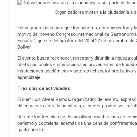
o
A
r
i
r
Organizadores invitan a la ciudadanía a s
o
p
a
n
t
k
p
m
k
i
Faltan pocos días para que los sabores, conocimientos y la 
r
motivo del noveno Congreso Internacional de Gastronomía 
Ecuador”, que se desarrollará del 20 al 22 de noviembre de
Bolívar.
El evento busca reconocer, rescatar y difundir la riqueza culi
chefs nacionales e internacionales provenientes de Ecuador,
instituciones académicas y actores del sector productivo y
aprendizaje.
Tres días de actividades
El chef Luis Alvear Ramos, organizador del evento, expresó
de encuentro entre la academia, el sector productivo, la cult
Durante los tres días se desarrollarán masterclass de cocin
barismo y coctelería, además de una cena de confraternid
gastronomía.