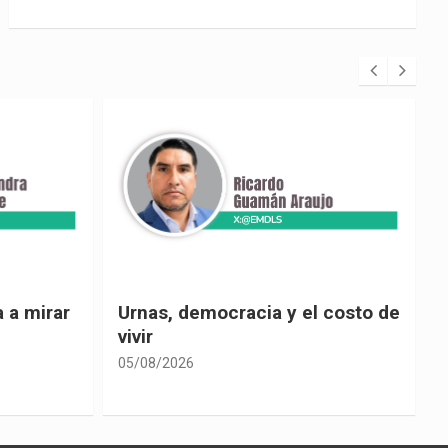
 costo de
El país de las explicaciones
convenientes
05/08/2026
0