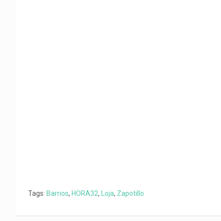
o
p
a
n
t
k
p
m
k
i
r
Tags:
Barrios
,
HORA32
,
Loja
,
Zapotillo