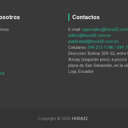
osotros
Contactos
omos
E-mail:
ogonzalez@hora32.com
editor@hora32.com.ec
publicidad@hora32.com.ec
Celulares:
099 215 1148 / 099 7
Dirección: Bolívar 209-52, entre 
Azuay (segundo piso), a pocos 
plaza de San Sebastián, en la ci
Loja, Ecuador
:
ica
HORA32
12-
01-
2026
Copyright © 2026
HORA32