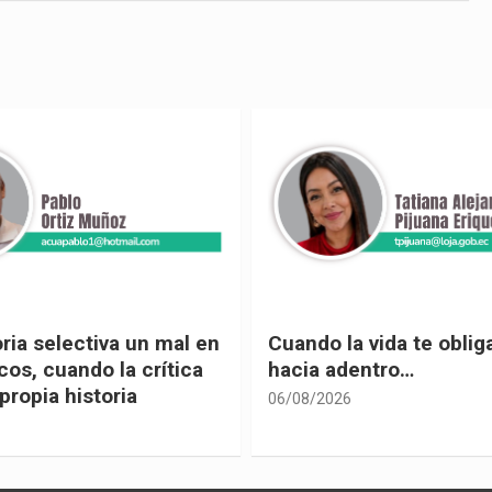
 vida te obliga a mirar
Urnas, democracia y el
entro…
vivir
05/08/2026