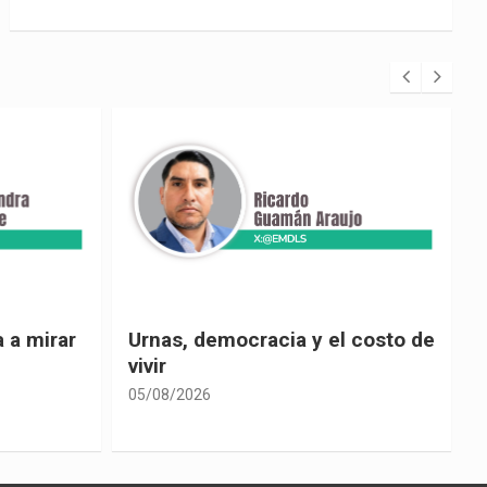
 costo de
El país de las explicaciones
convenientes
05/08/2026
0