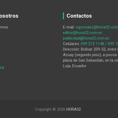
osotros
Contactos
omos
E-mail:
ogonzalez@hora32.com
editor@hora32.com.ec
publicidad@hora32.com.ec
Celulares:
099 215 1148 / 099 7
Dirección: Bolívar 209-52, entre 
Azuay (segundo piso), a pocos 
plaza de San Sebastián, en la ci
Loja, Ecuador
:
ica
La
UIDE
presenta
‘Programa
3+1’
en
Ingeniería
Copyright © 2026
HORA32
en
Sistemas