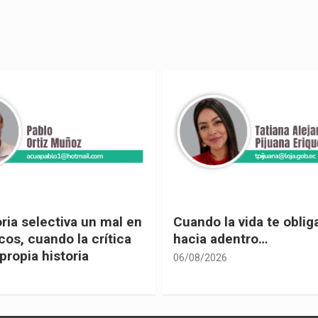
 vida te obliga a mirar
Urnas, democracia y el
entro…
vivir
05/08/2026