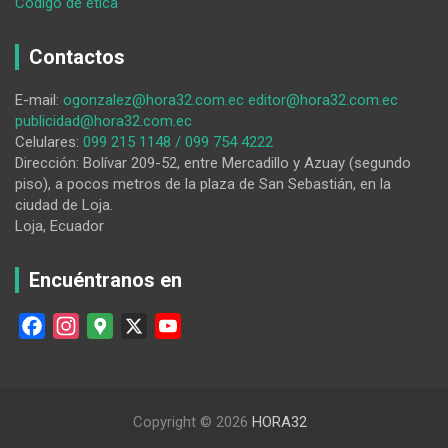
:
Código de ética
El
informe
Contactos
de
labores
E-mail:
ogonzalez@hora32.com.ec
editor@hora32.com.ec
del
publicidad@hora32.com.ec
alcalde
Celulares:
099 215 1148 / 099 754 4222
Franco
Dirección: Bolívar 209-52, entre Mercadillo y Azuay (segundo
Quezada
piso), a pocos metros de la plaza de San Sebastián, en la
origina
ciudad de Loja.
críticas
Loja, Ecuador
Encuéntranos en
F
I
G
X
Y
a
n
o
o
c
s
o
u
e
t
g
T
Copyright © 2026
HORA32
b
a
l
u