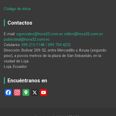
:
Código de ética
Deslizamientos
y
Contactos
daños
en
E-mail:
ogonzalez@hora32.com.ec
editor@hora32.com.ec
carretera
publicidad@hora32.com.ec
complican
Celulares:
099 215 1148 / 099 754 4222
la
Dirección: Bolívar 209-52, entre Mercadillo y Azuay (segundo
movilidad
piso), a pocos metros de la plaza de San Sebastián, en la
en
ciudad de Loja.
Loja
Loja, Ecuador
Encuéntranos en
F
I
G
X
Y
a
n
o
o
c
s
o
u
e
t
g
T