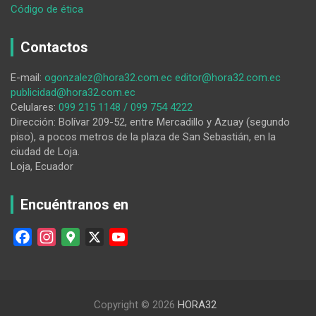
:
Código de ética
El
Valle
Contactos
invita
a
E-mail:
ogonzalez@hora32.com.ec
editor@hora32.com.ec
vivir
publicidad@hora32.com.ec
las
Celulares:
099 215 1148 / 099 754 4222
festividades
Dirección: Bolívar 209-52, entre Mercadillo y Azuay (segundo
en
piso), a pocos metros de la plaza de San Sebastián, en la
honor
ciudad de Loja.
a
Loja, Ecuador
Santa
Rita
Encuéntranos en
F
I
G
X
Y
a
n
o
o
c
s
o
u
e
t
g
T
Copyright © 2026
HORA32
b
a
l
u