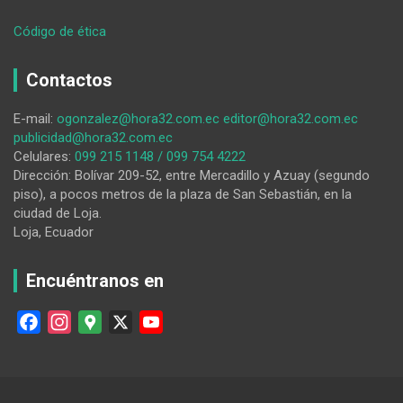
:
Código de ética
Delegación
lojana
Contactos
se
prepara
E-mail:
ogonzalez@hora32.com.ec
editor@hora32.com.ec
para
publicidad@hora32.com.ec
el
Celulares:
099 215 1148 / 099 754 4222
Nacional
Dirección: Bolívar 209-52, entre Mercadillo y Azuay (segundo
de
piso), a pocos metros de la plaza de San Sebastián, en la
Karate
ciudad de Loja.
Do
Loja, Ecuador
Encuéntranos en
F
I
G
X
Y
a
n
o
o
c
s
o
u
e
t
g
T