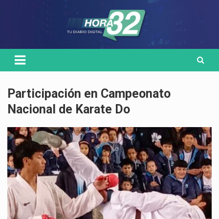
Skip
Medio de comunicación digital
HORA32
to
content
Participación en Campeonato
Nacional de Karate Do