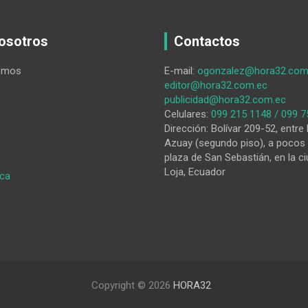
osotros
Contactos
omos
E-mail:
ogonzalez@hora32.com
editor@hora32.com.ec
publicidad@hora32.com.ec
Celulares:
099 215 1148 / 099 7
Dirección: Bolívar 209-52, entre 
Azuay (segundo piso), a pocos 
plaza de San Sebastián, en la ci
Loja, Ecuador
:
ica
El
cantón
lojano
Pindal,
con
diversos
actos,
Copyright © 2026
HORA32
rinde
honor