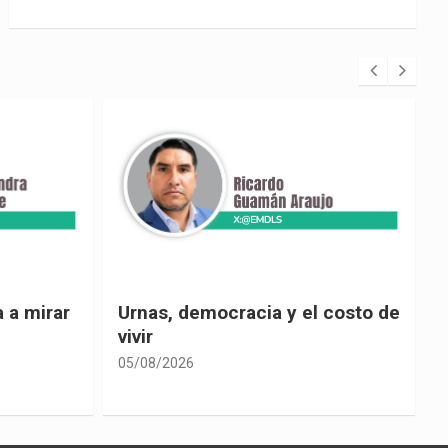
 costo de
El país de las explicaciones
convenientes
05/08/2026
0