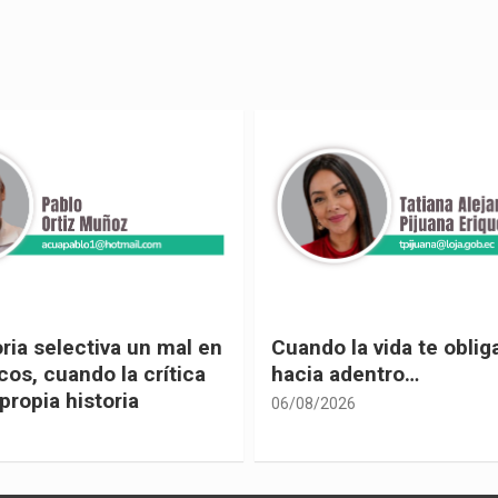
 vida te obliga a mirar
Urnas, democracia y el
entro…
vivir
05/08/2026