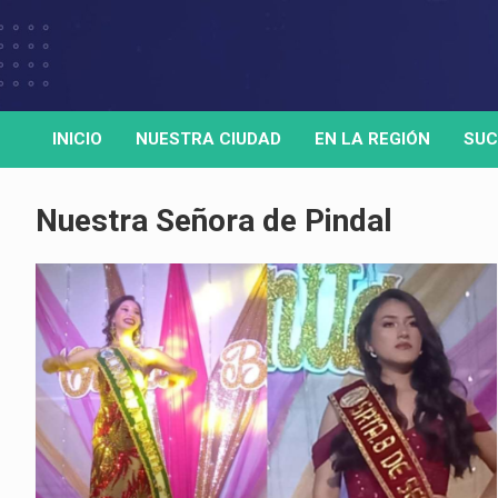
Skip
to
Medio de comunicación digital
HORA32
content
INICIO
NUESTRA CIUDAD
EN LA REGIÓN
SUC
Nuestra Señora de Pindal