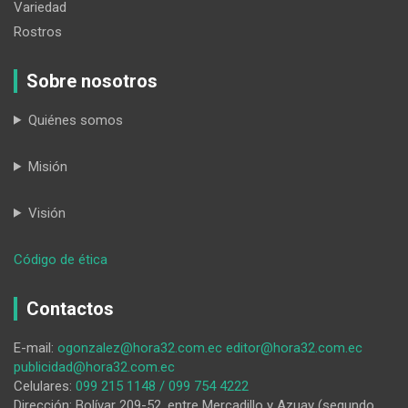
Variedad
Rostros
Sobre nosotros
Quiénes somos
Misión
Visión
:
Código de ética
Familiares
y
Contactos
amigos
de
E-mail:
ogonzalez@hora32.com.ec
editor@hora32.com.ec
un
publicidad@hora32.com.ec
padre
Celulares:
099 215 1148 / 099 754 4222
vuelven
Dirección: Bolívar 209-52, entre Mercadillo y Azuay (segundo