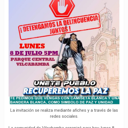
o
p
a
n
t
k
p
m
k
i
r
La invitación se realiza mediante afiches y a través de las
redes sociales.
La comunidad de Vilcabamba organizó para hoy, lunes 8