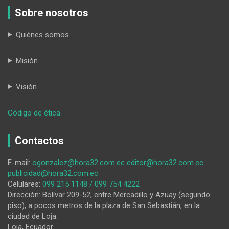
Sobre nosotros
Quiénes somos
Misión
Visión
:
Código de ética
Hoy
salen
Contactos
a
las
E-mail:
ogonzalez@hora32.com.ec
editor@hora32.com.ec
calles
publicidad@hora32.com.ec
‘por
Celulares:
099 215 1148 / 099 754 4222
un
Dirección: Bolívar 209-52, entre Mercadillo y Azuay (segundo
Vilcabamba
piso), a pocos metros de la plaza de San Sebastián, en la
seguro’
ciudad de Loja.
Loja, Ecuador