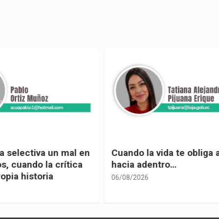
 vida te obliga a mirar
Urnas, democracia y el
entro…
vivir
05/08/2026