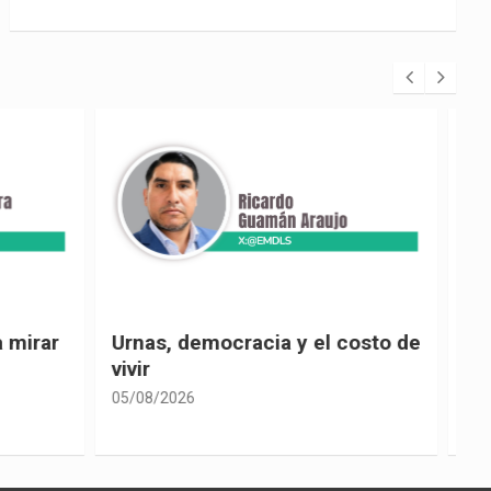
 costo de
El país de las explicaciones
convenientes
05/08/2026
0