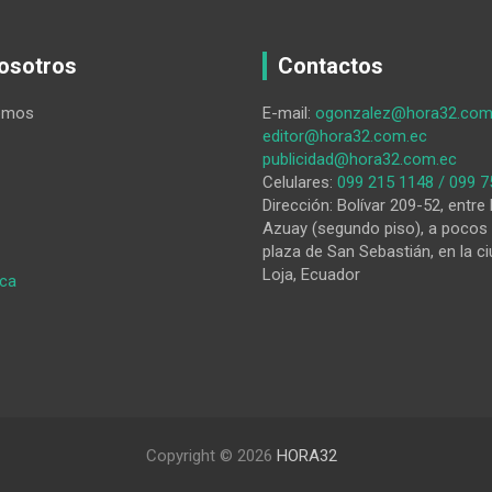
osotros
Contactos
omos
E-mail:
ogonzalez@hora32.com
editor@hora32.com.ec
publicidad@hora32.com.ec
Celulares:
099 215 1148 / 099 7
Dirección: Bolívar 209-52, entre 
Azuay (segundo piso), a pocos 
plaza de San Sebastián, en la ci
Loja, Ecuador
:
ica
CNE:
nuevos
vocales
de
la
Junta
Electoral
Copyright © 2026
HORA32
y
nuevo