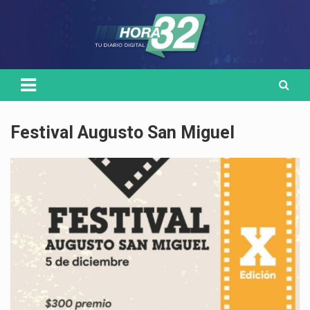
Skip
Medio de comunicación digital
HORA32
to
content
Festival Augusto San Miguel