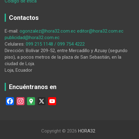
:
Código de ética
La
Justicia
Contactos
de
Loja
E-mail:
ogonzalez@hora32.com.ec
editor@hora32.com.ec
niega
publicidad@hora32.com.ec
acción
Celulares:
099 215 1148 / 099 754 4222
de
Dirección: Bolívar 209-52, entre Mercadillo y Azuay (segundo
protección
piso), a pocos metros de la plaza de San Sebastián, en la
a
ciudad de Loja.
un
Loja, Ecuador
grupo
de
informales,
Encuéntranos en
en
dos
F
I
G
X
Y
instancias
a
n
o
o
c
s
o
u
e
t
g
T
Copyright © 2026
HORA32
b
a
l
u