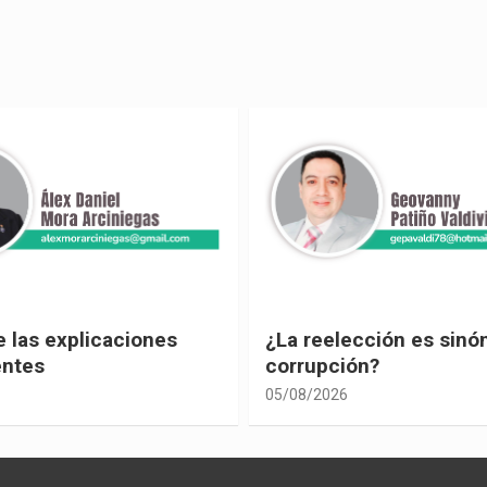
ección es sinónimo de
¡Los abuelos un hilo de
ón?
04/08/2026