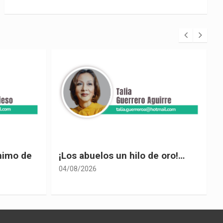
 oro!…
El desplome de Noboa
04/08/2026
0