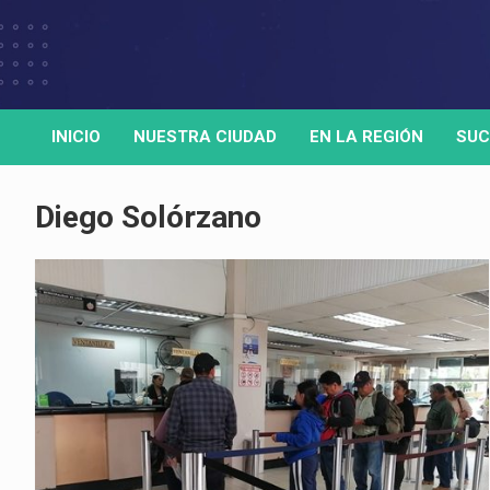
Skip
to
Medio de comunicación digital
HORA32
content
INICIO
NUESTRA CIUDAD
EN LA REGIÓN
SUC
Diego Solórzano