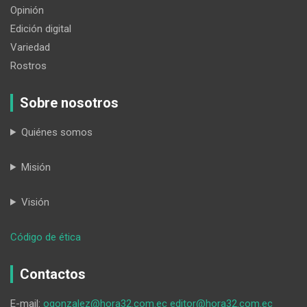
Opinión
Edición digital
Variedad
Rostros
Sobre nosotros
Quiénes somos
Misión
Visión
:
Código de ética
Adolescente
fue
Contactos
golpeado
por
E-mail:
ogonzalez@hora32.com.ec
editor@hora32.com.ec