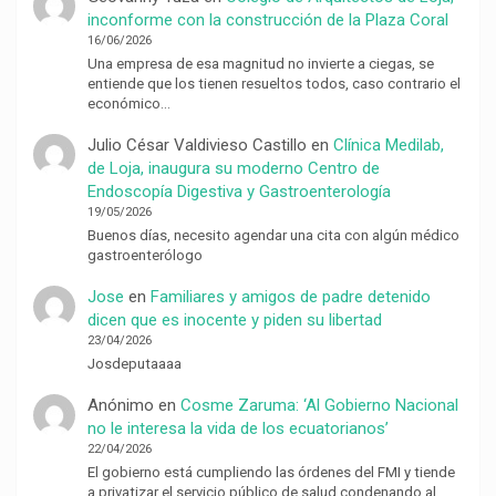
inconforme con la construcción de la Plaza Coral
16/06/2026
Una empresa de esa magnitud no invierte a ciegas, se
entiende que los tienen resueltos todos, caso contrario el
económico…
Julio César Valdivieso Castillo
en
Clínica Medilab,
de Loja, inaugura su moderno Centro de
Endoscopía Digestiva y Gastroenterología
19/05/2026
Buenos días, necesito agendar una cita con algún médico
gastroenterólogo
Jose
en
Familiares y amigos de padre detenido
dicen que es inocente y piden su libertad
23/04/2026
Josdeputaaaa
Anónimo
en
Cosme Zaruma: ‘Al Gobierno Nacional
no le interesa la vida de los ecuatorianos’
22/04/2026
El gobierno está cumpliendo las órdenes del FMI y tiende
a privatizar el servicio público de salud condenando al