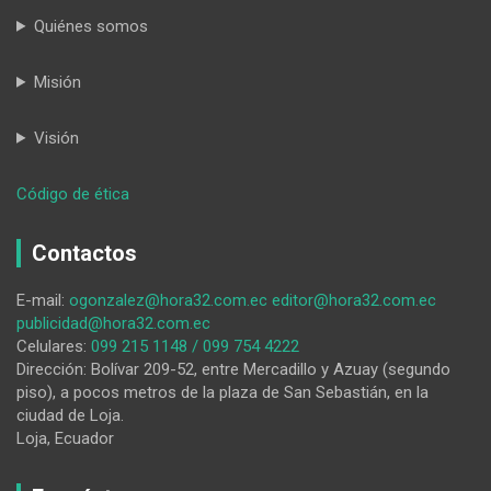
Quiénes somos
Misión
Visión
:
Código de ética
La
unidad
Contactos
de
materia
E-mail:
ogonzalez@hora32.com.ec
editor@hora32.com.ec
en
publicidad@hora32.com.ec
la
Celulares:
099 215 1148 / 099 754 4222
legislación
Dirección: Bolívar 209-52, entre Mercadillo y Azuay (segundo
piso), a pocos metros de la plaza de San Sebastián, en la
ciudad de Loja.
Loja, Ecuador