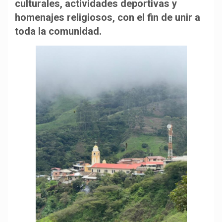
b
s
g
L
a
culturales, actividades deportivas y
o
A
r
i
r
homenajes religiosos, con el fin de unir a
o
p
a
n
t
toda la comunidad.
k
p
m
k
i
r