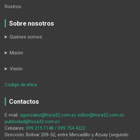
Rostros
Sobre nosotros
Quiénes somos
Misión
Visión
:
Código de ética
Sozoranga
celebra
Contactos
por
todo
E-mail:
ogonzalez@hora32.com.ec
editor@hora32.com.ec
lo
publicidad@hora32.com.ec
alto
Celulares:
099 215 1148 / 099 754 4222
sus
Dirección: Bolívar 209-52, entre Mercadillo y Azuay (segundo
bodas