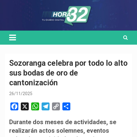
Skip
Medio de comunicación digital
HORA32
to
content
Sozoranga celebra por todo lo alto
sus bodas de oro de
cantonización
26/11/2025
F
X
W
T
C
C
a
h
e
o
o
Durante dos meses de actividades, se
c
a
l
p
m
realizarán actos solemnes, eventos
e
t
e
y
p