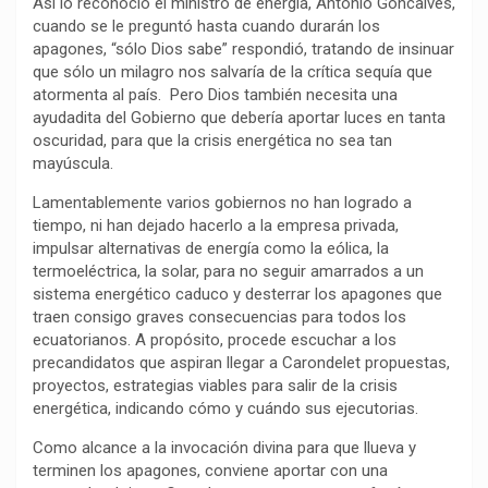
Así lo reconoció el ministro de energía, Antonio Goncalves,
k
p
m
k
i
cuando se le preguntó hasta cuando durarán los
r
apagones, “sólo Dios sabe” respondió, tratando de insinuar
que sólo un milagro nos salvaría de la crítica sequía que
atormenta al país. Pero Dios también necesita una
ayudadita del Gobierno que debería aportar luces en tanta
oscuridad, para que la crisis energética no sea tan
mayúscula.
Lamentablemente varios gobiernos no han logrado a
tiempo, ni han dejado hacerlo a la empresa privada,
impulsar alternativas de energía como la eólica, la
termoeléctrica, la solar, para no seguir amarrados a un
sistema energético caduco y desterrar los apagones que
traen consigo graves consecuencias para todos los
ecuatorianos. A propósito, procede escuchar a los
precandidatos que aspiran llegar a Carondelet propuestas,
proyectos, estrategias viables para salir de la crisis
energética, indicando cómo y cuándo sus ejecutorias.
Como alcance a la invocación divina para que llueva y
terminen los apagones, conviene aportar con una