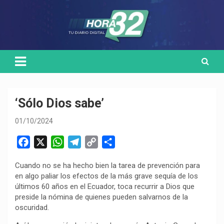
Skip
Medio de comunicación digital
HORA32
to
content
‘Sólo Dios sabe’
01/10/2024
F
X
W
T
C
C
a
h
e
o
o
Cuando no se ha hecho bien la tarea de prevención para
c
a
l
p
m
en algo paliar los efectos de la más grave sequía de los
e
t
e
y
p
últimos 60 años en el Ecuador, toca recurrir a Dios que
b
s
g
L
a
preside la nómina de quienes pueden salvarnos de la
o
A
r
i
r
oscuridad.
o
p
a
n
t