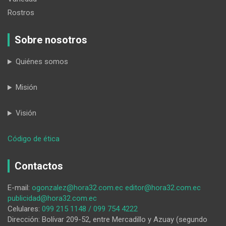
Rostros
Sobre nosotros
Quiénes somos
Misión
Visión
:
Código de ética
Se
cumple
Contactos
el
Laboratorio
E-mail:
ogonzalez@hora32.com.ec
editor@hora32.com.ec
de
publicidad@hora32.com.ec
Dramaturgia
Celulares:
099 215 1148 / 099 754 4222
y
Dirección: Bolívar 209-52, entre Mercadillo y Azuay (segundo
Creación