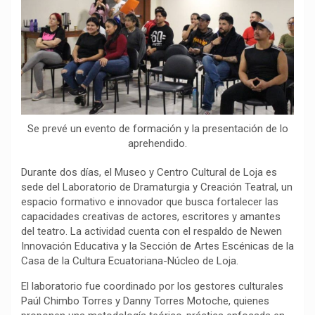
o
p
a
n
t
k
p
m
k
i
r
Se prevé un evento de formación y la presentación de lo
aprehendido.
Durante dos días, el Museo y Centro Cultural de Loja es
sede del Laboratorio de Dramaturgia y Creación Teatral, un
espacio formativo e innovador que busca fortalecer las
capacidades creativas de actores, escritores y amantes
del teatro. La actividad cuenta con el respaldo de Newen
Innovación Educativa y la Sección de Artes Escénicas de la
Casa de la Cultura Ecuatoriana-Núcleo de Loja.
El laboratorio fue coordinado por los gestores culturales
Paúl Chimbo Torres y Danny Torres Motoche, quienes