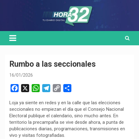
Skip
Medio de comunicación digital
HORA32
to
content
Rumbo a las seccionales
16/01/2026
F
X
W
T
C
C
a
h
e
o
o
Loja ya siente en redes y en la calle que las elecciones
c
a
l
p
m
seccionales no empiezan el día que el Consejo Nacional
e
t
e
y
p
Electoral publique el calendario, sino mucho antes. En
b
s
g
L
a
territorio la precampaña se vive desde ahora, a punta de
o
A
r
i
r
publicaciones diarias, programaciones, transmisiones en
vivo y visitas fotografiadas.
o
p
a
n
t