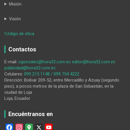
Misión
Visión
:
Código de ética
Rumbo
a
Contactos
las
seccionales
E-mail:
ogonzalez@hora32.com.ec
editor@hora32.com.ec
publicidad@hora32.com.ec
Celulares:
099 215 1148 / 099 754 4222
Dirección: Bolívar 209-52, entre Mercadillo y Azuay (segundo
piso), a pocos metros de la plaza de San Sebastián, en la
ciudad de Loja.
Loja, Ecuador
Encuéntranos en
F
I
G
X
Y