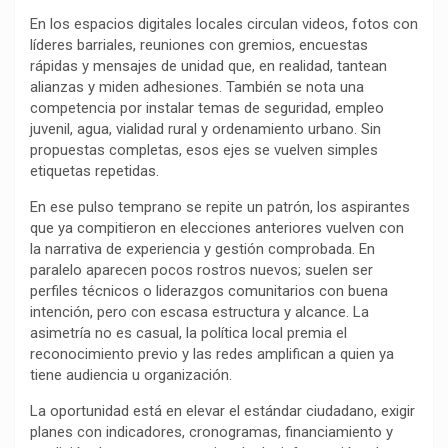
k
p
m
k
i
En los espacios digitales locales circulan videos, fotos con
r
líderes barriales, reuniones con gremios, encuestas
rápidas y mensajes de unidad que, en realidad, tantean
alianzas y miden adhesiones. También se nota una
competencia por instalar temas de seguridad, empleo
juvenil, agua, vialidad rural y ordenamiento urbano. Sin
propuestas completas, esos ejes se vuelven simples
etiquetas repetidas.
En ese pulso temprano se repite un patrón, los aspirantes
que ya compitieron en elecciones anteriores vuelven con
la narrativa de experiencia y gestión comprobada. En
paralelo aparecen pocos rostros nuevos; suelen ser
perfiles técnicos o liderazgos comunitarios con buena
intención, pero con escasa estructura y alcance. La
asimetría no es casual, la política local premia el
reconocimiento previo y las redes amplifican a quien ya
tiene audiencia u organización.
La oportunidad está en elevar el estándar ciudadano, exigir
planes con indicadores, cronogramas, financiamiento y