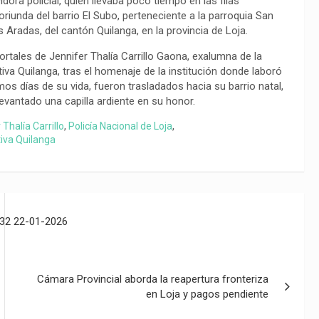
dora policial, quien llevaba poco tiempo en las filas
 oriunda del barrio El Subo, perteneciente a la parroquia San
s Aradas, del cantón Quilanga, en la provincia de Loja.
rtales de Jennifer Thalía Carrillo Gaona, exalumna de la
iva Quilanga, tras el homenaje de la institución donde laboró
mos días de su vida, fueron trasladados hacia su barrio natal,
evantado una capilla ardiente en su honor.
 Thalía Carrillo
,
Policía Nacional de Loja
,
iva Quilanga
2 22-01-2026
Cámara Provincial aborda la reapertura fronteriza
en Loja y pagos pendiente