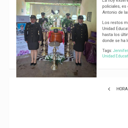
La hoy exservi
o
p
a
n
t
policiales, es
k
p
m
k
i
Antonio de la
r
Los restos mo
Unidad Educat
hasta los últi
donde se ha l
Tags:
Jennifer
Unidad Educat
Navegación
HORA3
de
entradas