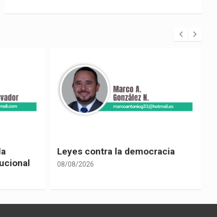
racia
Cine ecuatoriano
08/08/2026
0