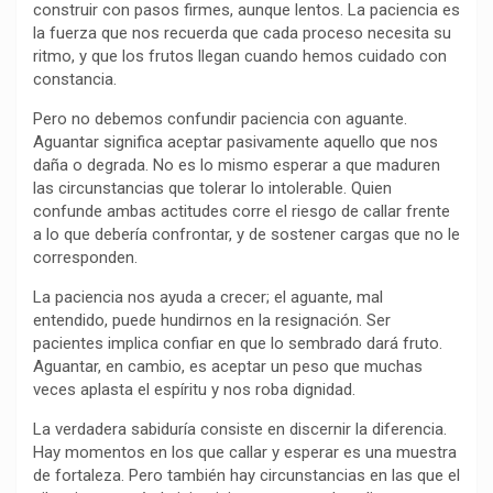
construir con pasos firmes, aunque lentos. La paciencia es
k
p
m
k
i
la fuerza que nos recuerda que cada proceso necesita su
r
ritmo, y que los frutos llegan cuando hemos cuidado con
constancia.
Pero no debemos confundir paciencia con aguante.
Aguantar significa aceptar pasivamente aquello que nos
daña o degrada. No es lo mismo esperar a que maduren
las circunstancias que tolerar lo intolerable. Quien
confunde ambas actitudes corre el riesgo de callar frente
a lo que debería confrontar, y de sostener cargas que no le
corresponden.
La paciencia nos ayuda a crecer; el aguante, mal
entendido, puede hundirnos en la resignación. Ser
pacientes implica confiar en que lo sembrado dará fruto.
Aguantar, en cambio, es aceptar un peso que muchas
veces aplasta el espíritu y nos roba dignidad.
La verdadera sabiduría consiste en discernir la diferencia.
Hay momentos en los que callar y esperar es una muestra
de fortaleza. Pero también hay circunstancias en las que el