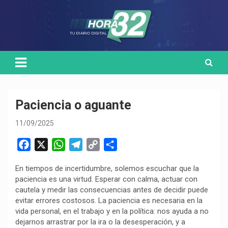
Skip
Medio de comunicación digital
HORA32
to
content
Paciencia o aguante
11/09/2025
F
X
W
T
C
C
a
h
e
o
o
En tiempos de incertidumbre, solemos escuchar que la
c
a
l
p
m
paciencia es una virtud. Esperar con calma, actuar con
e
t
e
y
p
cautela y medir las consecuencias antes de decidir puede
b
s
g
L
a
evitar errores costosos. La paciencia es necesaria en la
o
A
r
i
r
vida personal, en el trabajo y en la política: nos ayuda a no
dejarnos arrastrar por la ira o la desesperación, y a
o
p
a
n
t