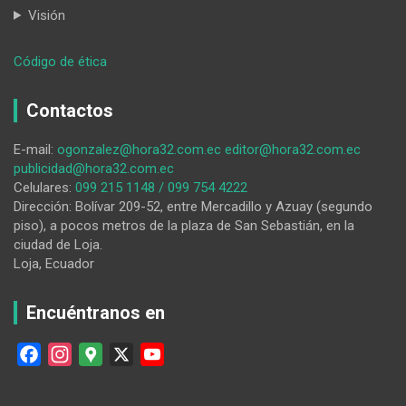
Visión
:
Código de ética
Paciencia
o
Contactos
aguante
E-mail:
ogonzalez@hora32.com.ec
editor@hora32.com.ec
publicidad@hora32.com.ec
Celulares:
099 215 1148 / 099 754 4222
Dirección: Bolívar 209-52, entre Mercadillo y Azuay (segundo
piso), a pocos metros de la plaza de San Sebastián, en la
ciudad de Loja.
Loja, Ecuador
Encuéntranos en
F
I
G
X
Y
a
n
o
o
c
s
o
u