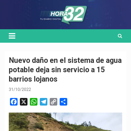
Skip
Medio de comunicación digital
HORA32
to
content
Nuevo daño en el sistema de agua
potable deja sin servicio a 15
barrios lojanos
31/10/2022
F
X
W
T
C
C
a
h
e
o
o
c
a
l
p
m
e
t
e
y
p