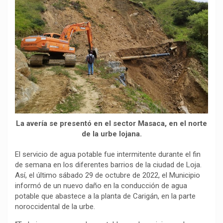
b
s
g
L
a
o
A
r
i
r
o
p
a
n
t
k
p
m
k
i
r
La avería se presentó en el sector Masaca, en el norte
de la urbe lojana.
El servicio de agua potable fue intermitente durante el fin
de semana en los diferentes barrios de la ciudad de Loja.
Así, el último sábado 29 de octubre de 2022, el Municipio
informó de un nuevo daño en la conducción de agua
potable que abastece a la planta de Carigán, en la parte
noroccidental de la urbe.