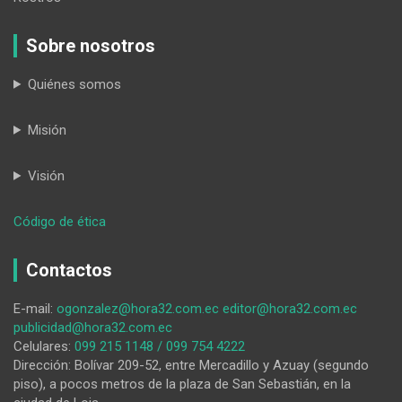
Sobre nosotros
Quiénes somos
Misión
Visión
:
Código de ética
María
Gabriela
Contactos
Duclós,
primera
E-mail:
ogonzalez@hora32.com.ec
editor@hora32.com.ec
presidenta
publicidad@hora32.com.ec
del
Celulares:
099 215 1148 / 099 754 4222
CAIL
Dirección: Bolívar 209-52, entre Mercadillo y Azuay (segundo
piso), a pocos metros de la plaza de San Sebastián, en la