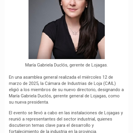
o
p
a
n
t
k
p
m
k
i
r
María Gabriela Duclós, gerente de Lojagas.
En una asamblea general realizada el miércoles 12 de
marzo de 2025, la Cámara de Industrias de Loja (CAIL)
eligió a los miembros de su nuevo directorio, designando a
María Gabriela Duclós, gerente general de Lojagas, como
su nueva presidenta.
El evento se llevó a cabo en las instalaciones de Lojagas y
reunió a representantes del sector industrial, quienes
discutieron temas clave para el desarrollo y
fortalecimiento de la industria en la provincia.