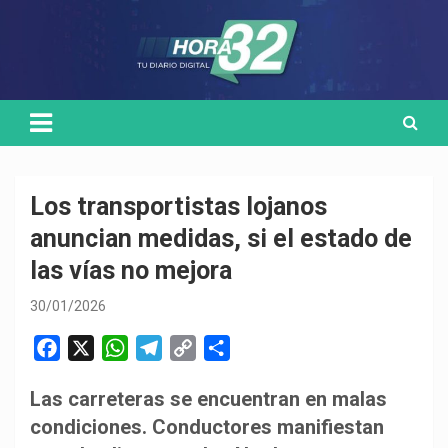
Skip
Medio de comunicación digital
HORA32
to
content
Los transportistas lojanos
anuncian medidas, si el estado de
las vías no mejora
30/01/2026
F
X
W
T
C
C
a
h
e
o
o
Las carreteras se encuentran en malas
c
a
l
p
m
condiciones. Conductores manifiestan
e
t
e
y
p