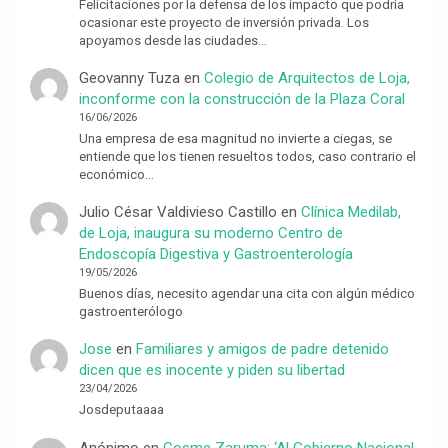
Felicitaciones por la defensa de los impacto que podría
ocasionar este proyecto de inversión privada. Los
apoyamos desde las ciudades…
Geovanny Tuza
en
Colegio de Arquitectos de Loja,
inconforme con la construcción de la Plaza Coral
16/06/2026
Una empresa de esa magnitud no invierte a ciegas, se
entiende que los tienen resueltos todos, caso contrario el
económico…
Julio César Valdivieso Castillo
en
Clínica Medilab,
de Loja, inaugura su moderno Centro de
Endoscopía Digestiva y Gastroenterología
19/05/2026
Buenos días, necesito agendar una cita con algún médico
gastroenterólogo
Jose
en
Familiares y amigos de padre detenido
dicen que es inocente y piden su libertad
23/04/2026
Josdeputaaaa
Anónimo
en
Cosme Zaruma: ‘Al Gobierno Nacional