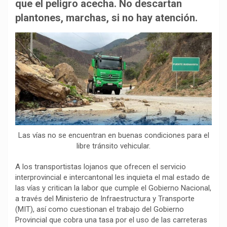
b
s
g
L
a
que el peligro acecha. No descartan
o
A
r
i
r
plantones, marchas, si no hay atención.
o
p
a
n
t
k
p
m
k
i
r
Las vías no se encuentran en buenas condiciones para el
libre tránsito vehicular.
A los transportistas lojanos que ofrecen el servicio
interprovincial e intercantonal les inquieta el mal estado de
las vías y critican la labor que cumple el Gobierno Nacional,
a través del Ministerio de Infraestructura y Transporte
(MIT), así como cuestionan el trabajo del Gobierno
Provincial que cobra una tasa por el uso de las carreteras