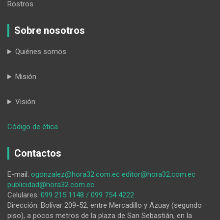
Rostros
Sobre nosotros
Quiénes somos
Misión
Visión
:
Código de ética
Los
transportistas
Contactos
lojanos
anuncian
E-mail:
ogonzalez@hora32.com.ec
editor@hora32.com.ec
medidas,
publicidad@hora32.com.ec
si
Celulares:
099 215 1148 / 099 754 4222
el
Dirección: Bolívar 209-52, entre Mercadillo y Azuay (segundo
estado
piso), a pocos metros de la plaza de San Sebastián, en la
de