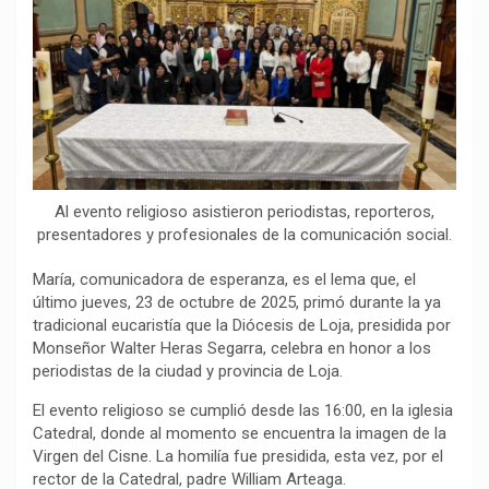
b
s
g
L
a
o
A
r
i
r
o
p
a
n
t
k
p
m
k
i
r
Al evento religioso asistieron periodistas, reporteros,
presentadores y profesionales de la comunicación social.
María, comunicadora de esperanza, es el lema que, el
último jueves, 23 de octubre de 2025, primó durante la ya
tradicional eucaristía que la Diócesis de Loja, presidida por
Monseñor Walter Heras Segarra, celebra en honor a los
periodistas de la ciudad y provincia de Loja.
El evento religioso se cumplió desde las 16:00, en la iglesia
Catedral, donde al momento se encuentra la imagen de la
Virgen del Cisne. La homilía fue presidida, esta vez, por el
rector de la Catedral, padre William Arteaga.