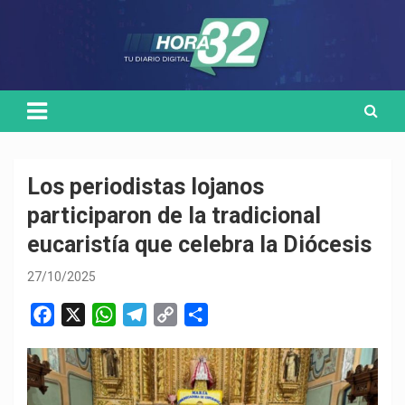
Skip
Medio de comunicación digital
HORA32
to
content
Los periodistas lojanos
participaron de la tradicional
eucaristía que celebra la Diócesis
27/10/2025
F
X
W
T
C
C
a
h
e
o
o
c
a
l
p
m
e
t
e
y
p