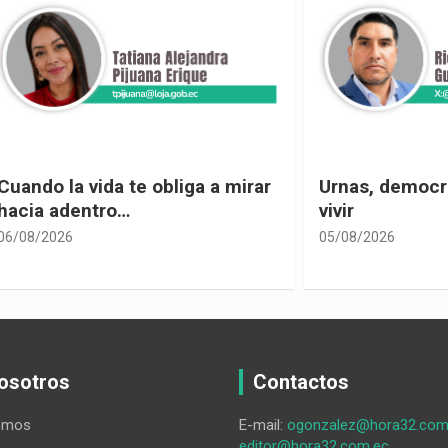
 vida te obliga a mirar
Urnas, democracia y el
entro…
vivir
05/08/2026
osotros
Contactos
omos
E-mail:
ogonzalez@hora32.com
editor@hora32.com.ec