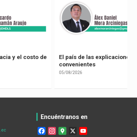
 costo de
El país de las explicaciones
convenientes
05/08/2026
0
Encuéntranos en
.ec
F
I
G
X
Y