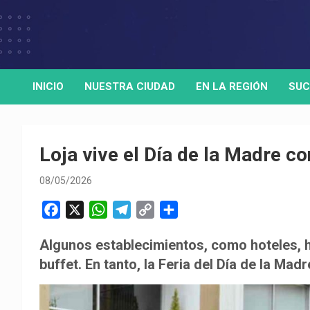
Skip
to
Medio de comunicación digital
HORA32
content
INICIO
NUESTRA CIUDAD
EN LA REGIÓN
SUC
Loja vive el Día de la Madre co
08/05/2026
F
X
W
T
C
C
a
h
e
o
o
Algunos establecimientos, como hoteles,
c
a
l
p
m
buffet. En tanto, la Feria del Día de la Mad
e
t
e
y
p
b
s
g
L
a
o
A
r
i
r