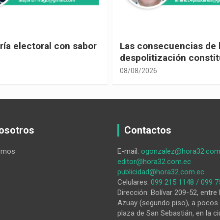
ecuencias de la
Leyes contra la democ
ización constitucional
08/08/2026
osotros
Contactos
omos
E-mail:
ogonzalez@hora32.com
editor@hora32.com.ec
publicidad@hora32.com.ec
Celulares:
099 215 1148 / 099 7
Dirección: Bolívar 209-52, entre 
Azuay (segundo piso), a pocos 
plaza de San Sebastián, en la ci