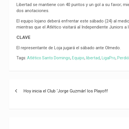
Libertad se mantiene con 40 puntos y un gol a su favor; m
dos anotaciones.
El equipo lojano deberá enfrentar este sábado (24) al medio
mientras que el Atlético visitará al Independiente Juniors a
CLAVE
El representante de Loja jugará el sábado ante Olmedo.
Tags:
Atlético Santo Domingo
,
Equipo
,
libertad
,
LigaPro
,
Perdió
Navegación
Hoy inicia el Club ‘Jorge Guzmán’ los Playoff
de
entradas