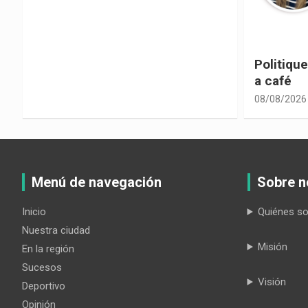
Politiquería electoral con sabor
Las cons
a café
despolit
08/08/2026
08/08/2026
Menú de navegación
Sobre n
Inicio
Quiénes s
Nuestra ciudad
Misión
En la región
Sucesos
Visión
Deportivo
Opinión