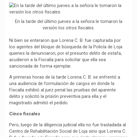
b
s
g
L
a
o
A
r
i
r
o
p
a
n
t
En la tarde del último jueves a la señora le tomaron la
k
p
m
k
i
versión los otros fiscales.
r
Ni bien se enteraron que Lorena C. B. fue capturada por
los agentes del bloque de búsqueda de la Policía de Loja
quienes la denunciaron, por el presunto delito de estafa,
acudieron a la Fiscalía para solicitar que ella sea
sancionada de forma ejemplar.
A primeras horas de la tarde Lorena C. B. se enfrentó a
una audiencia de formulación de cargos en donde la
Fiscalía exhibió al juez penal las pruebas del aparente
delito y solicitó la prisión preventiva para ella y el
magistrado admitió el pedido.
Cinco fiscales
Pero, luego de la diligencia judicial ella no fue trasladada al
Centro de Rehabilitación Social de Loja sino que Lorena C.