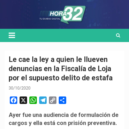
Skip
Medio de comunicación digital
HORA32
to
content
Le cae la ley a quien le llueven
denuncias en la Fiscalía de Loja
por el supuesto delito de estafa
30/10/2020
F
X
W
T
C
C
a
h
e
o
o
Ayer fue una audiencia de formulación de
c
a
l
p
m
cargos y ella está con prisión preventiva.
e
t
e
y
p