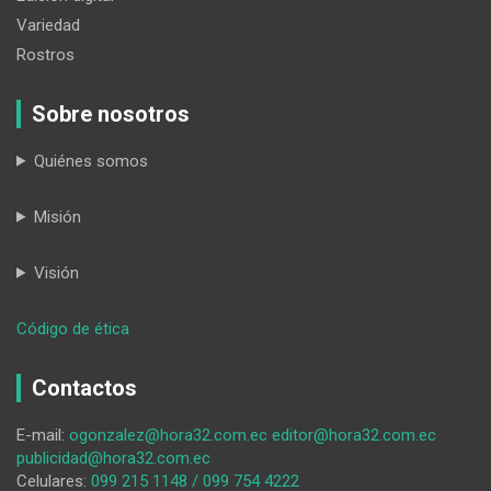
Variedad
Rostros
Sobre nosotros
Quiénes somos
Misión
Visión
:
Código de ética
Le
cae
Contactos
la
ley
E-mail:
ogonzalez@hora32.com.ec
editor@hora32.com.ec
a
publicidad@hora32.com.ec
quien
Celulares:
099 215 1148 / 099 754 4222
le