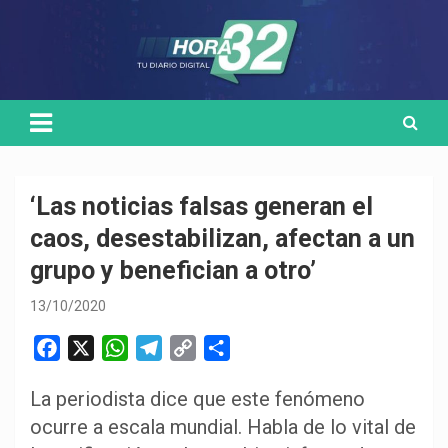
Skip
Medio de comunicación digital
HORA32
to
content
‘Las noticias falsas generan el
caos, desestabilizan, afectan a un
grupo y benefician a otro’
13/10/2020
F
X
W
T
C
C
a
h
e
o
o
La periodista dice que este fenómeno
c
a
l
p
m
ocurre a escala mundial. Habla de lo vital de
e
t
e
y
p