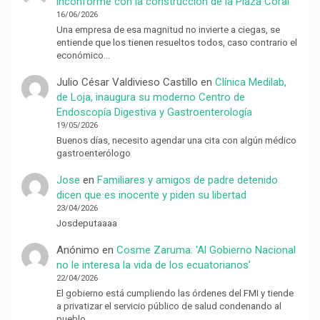
inconforme con la construcción de la Plaza Coral
16/06/2026
Una empresa de esa magnitud no invierte a ciegas, se
entiende que los tienen resueltos todos, caso contrario el
económico…
Julio César Valdivieso Castillo
en
Clínica Medilab,
de Loja, inaugura su moderno Centro de
Endoscopía Digestiva y Gastroenterología
19/05/2026
Buenos días, necesito agendar una cita con algún médico
gastroenterólogo
Jose
en
Familiares y amigos de padre detenido
dicen que es inocente y piden su libertad
23/04/2026
Josdeputaaaa
Anónimo
en
Cosme Zaruma: ‘Al Gobierno Nacional
no le interesa la vida de los ecuatorianos’
22/04/2026
El gobierno está cumpliendo las órdenes del FMI y tiende
a privatizar el servicio público de salud condenando al
pueblo…