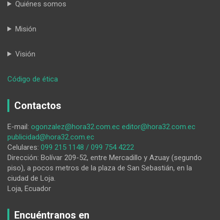
Quiénes somos
Misión
Visión
:
Código de ética
‘Las
noticias
Contactos
falsas
generan
E-mail:
ogonzalez@hora32.com.ec
editor@hora32.com.ec
el
publicidad@hora32.com.ec
caos,
Celulares:
099 215 1148 / 099 754 4222
desestabilizan,
Dirección: Bolívar 209-52, entre Mercadillo y Azuay (segundo
afectan
piso), a pocos metros de la plaza de San Sebastián, en la
a
ciudad de Loja.
un
Loja, Ecuador
grupo
y
benefician
Encuéntranos en