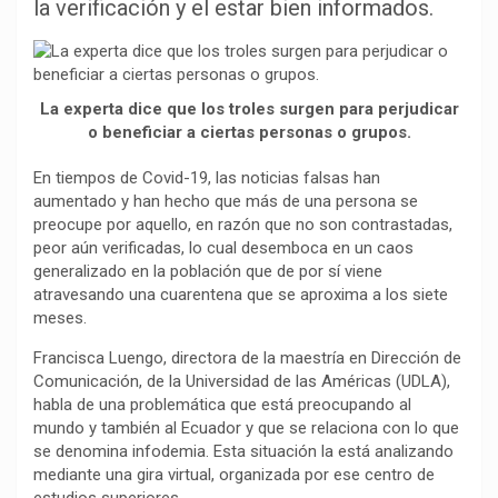
b
s
g
L
a
la verificación y el estar bien informados.
o
A
r
i
r
o
p
a
n
t
k
p
m
k
i
La experta dice que los troles surgen para perjudicar
r
o beneficiar a ciertas personas o grupos.
En tiempos de Covid-19, las noticias falsas han
aumentado y han hecho que más de una persona se
preocupe por aquello, en razón que no son contrastadas,
peor aún verificadas, lo cual desemboca en un caos
generalizado en la población que de por sí viene
atravesando una cuarentena que se aproxima a los siete
meses.
Francisca Luengo, directora de la maestría en Dirección de
Comunicación, de la Universidad de las Américas (UDLA),
habla de una problemática que está preocupando al
mundo y también al Ecuador y que se relaciona con lo que
se denomina infodemia. Esta situación la está analizando
mediante una gira virtual, organizada por ese centro de