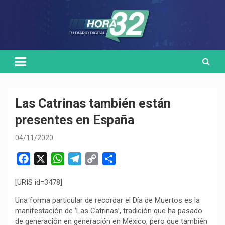
Skip
Medio de comunicación digital
HORA32
to
content
Las Catrinas también están
presentes en España
04/11/2020
F
X
W
T
C
C
a
h
e
o
o
[URIS id=3478]
c
a
l
p
m
e
t
e
y
p
Una forma particular de recordar el Día de Muertos es la
b
s
g
L
a
manifestación de ‘Las Catrinas’, tradición que ha pasado
de generación en generación en México, pero que también
o
A
r
i
r