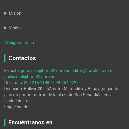
Misión
Visión
:
Código de ética
Las
Catrinas
Contactos
también
están
E-mail:
ogonzalez@hora32.com.ec
editor@hora32.com.ec
presentes
publicidad@hora32.com.ec
en
Celulares:
099 215 1148 / 099 754 4222
España
Dirección: Bolívar 209-52, entre Mercadillo y Azuay (segundo
piso), a pocos metros de la plaza de San Sebastián, en la
ciudad de Loja.
Loja, Ecuador
Encuéntranos en