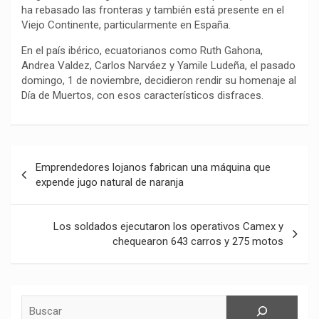
ha rebasado las fronteras y también está presente en el
o
p
a
n
t
Viejo Continente, particularmente en España.
k
p
m
k
i
En el país ibérico, ecuatorianos como Ruth Gahona,
r
Andrea Valdez, Carlos Narváez y Yamile Ludeña, el pasado
domingo, 1 de noviembre, decidieron rendir su homenaje al
Día de Muertos, con esos característicos disfraces.
Navegación
Emprendedores lojanos fabrican una máquina que
de
expende jugo natural de naranja
entradas
Los soldados ejecutaron los operativos Camex y
chequearon 643 carros y 275 motos
Buscar