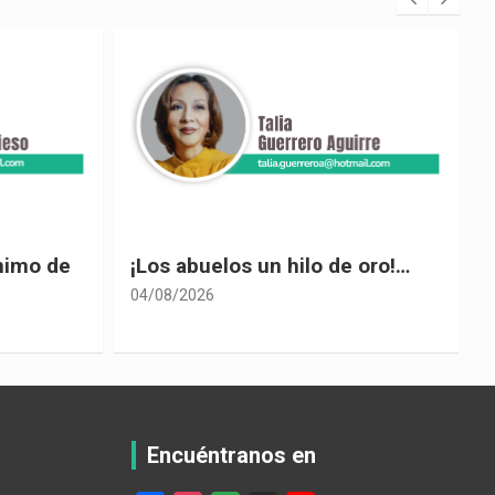
 oro!…
El desplome de Noboa
04/08/2026
0
Encuéntranos en