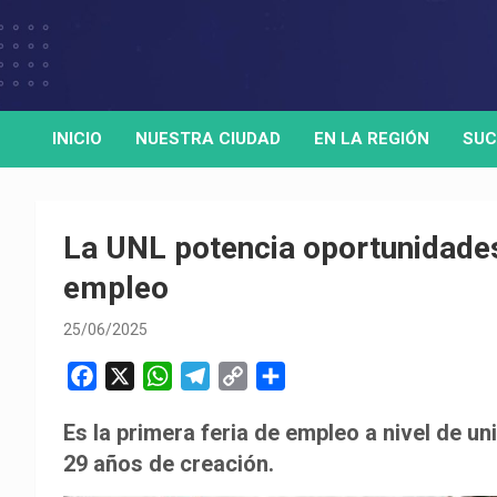
Skip
to
Medio de comunicación digital
HORA32
content
INICIO
NUESTRA CIUDAD
EN LA REGIÓN
SUC
La UNL potencia oportunidades
empleo
25/06/2025
F
X
W
T
C
C
a
h
e
o
o
Es la primera feria de empleo a nivel de u
c
a
l
p
m
29 años de creación.
e
t
e
y
p
b
s
g
L
a