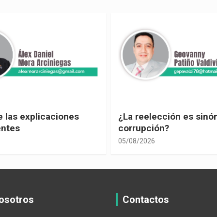
ección es sinónimo de
¡Los abuelos un hilo de
ón?
04/08/2026
osotros
Contactos