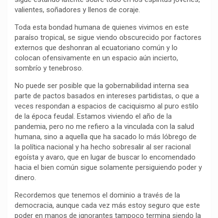
valientes, soñadores y llenos de coraje.
o
p
a
n
t
k
p
m
k
i
Toda esta bondad humana de quienes vivimos en este
r
paraíso tropical, se sigue viendo obscurecido por factores
externos que deshonran al ecuatoriano común y lo
colocan ofensivamente en un espacio aún incierto,
sombrío y tenebroso.
No puede ser posible que la gobernabilidad interna sea
parte de pactos basados en intereses partidistas, o que a
veces respondan a espacios de caciquismo al puro estilo
de la época feudal. Estamos viviendo el año de la
pandemia, pero no me refiero a la vinculada con la salud
humana, sino a aquella que ha sacado lo más lóbrego de
la política nacional y ha hecho sobresalir al ser racional
egoísta y avaro, que en lugar de buscar lo encomendado
hacia el bien común sigue solamente persiguiendo poder y
dinero.
Recordemos que tenemos el dominio a través de la
democracia, aunque cada vez más estoy seguro que este
poder en manos de ignorantes tampoco termina siendo la