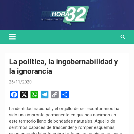
Skip
Medio de comunicación digital
HORA32
to
content
La política, la ingobernabilidad y
la ignorancia
26/11/2020
F
X
W
T
C
C
a
h
e
o
o
La identidad nacional y el orgullo de ser ecuatorianos ha
c
a
l
p
m
sido una impronta permanente en quienes nacimos en
e
t
e
y
p
este territorio lleno de bondades naturales. Aquello de
b
s
g
L
a
sentirnos capaces de trascender y romper esquemas,
o
A
r
i
r
sigue estando latente sobre todo en los espíritus jóvenes,