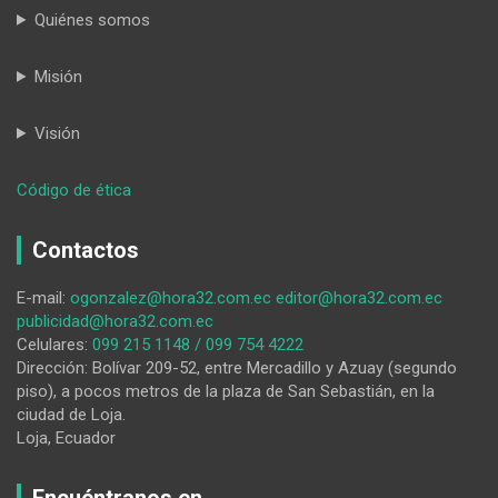
Quiénes somos
Misión
Visión
:
Código de ética
La
política,
Contactos
la
ingobernabilidad
E-mail:
ogonzalez@hora32.com.ec
editor@hora32.com.ec
y
publicidad@hora32.com.ec
la
Celulares:
099 215 1148 / 099 754 4222
ignorancia
Dirección: Bolívar 209-52, entre Mercadillo y Azuay (segundo
piso), a pocos metros de la plaza de San Sebastián, en la
ciudad de Loja.
Loja, Ecuador
Encuéntranos en