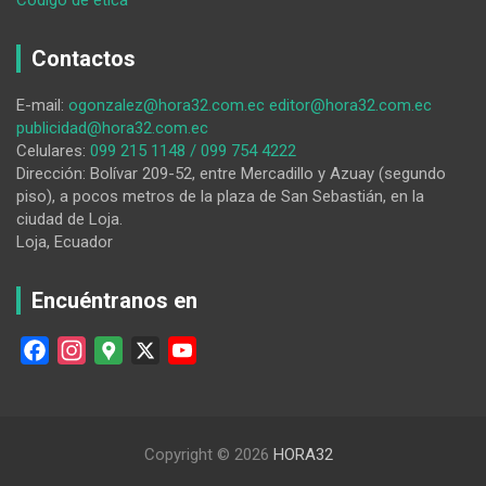
Código de ética
La
Policía
Contactos
Nacional
evoca
E-mail:
ogonzalez@hora32.com.ec
editor@hora32.com.ec
los
publicidad@hora32.com.ec
21
Celulares:
099 215 1148 / 099 754 4222
años
Dirección: Bolívar 209-52, entre Mercadillo y Azuay (segundo
de
piso), a pocos metros de la plaza de San Sebastián, en la
la
ciudad de Loja.
declaratoria
Loja, Ecuador
de
la
Virgen
Encuéntranos en
del
Cisne
F
I
G
X
Y
como
a
n
o
o
patrona
c
s
o
u
institucional
e
t
g
T
Copyright © 2026
HORA32
b
a
l
u