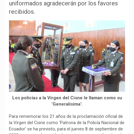
uniformados agradecerán por los favores
e
t
e
y
p
b
s
g
L
a
recibidos.
o
A
r
i
r
o
p
a
n
t
k
p
m
k
i
r
Los policías a la Virgen del Cisne le llaman como su
‘Generalísima’.
Para rememorar los 21 años de la proclamación oficial de
la Virgen del Cisne como ‘Patrona de la Policía Nacional de
Ecuador’ se ha previsto, para el jueves 8 de septiembre de