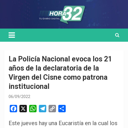
Skip
Medio de comunicación digital
HORA32
to
content
La Policía Nacional evoca los 21
años de la declaratoria de la
Virgen del Cisne como patrona
institucional
06/09/2022
F
X
W
T
C
C
a
h
e
o
o
Este jueves hay una Eucaristía en la cual los
c
a
l
p
m