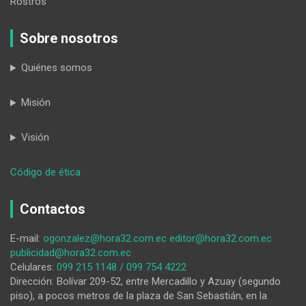
Rostros
Sobre nosotros
Quiénes somos
Misión
Visión
:
Código de ética
La
parroquia
Contactos
San
Pablo
E-mail:
ogonzalez@hora32.com.ec
editor@hora32.com.ec
de
publicidad@hora32.com.ec
Tenta
Celulares:
099 215 1148 / 099 754 4222
llega
Dirección: Bolívar 209-52, entre Mercadillo y Azuay (segundo
a
piso), a pocos metros de la plaza de San Sebastián, en la
los