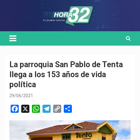
Skip
Medio de comunicación digital
HORA32
to
content
La parroquia San Pablo de Tenta
llega a los 153 años de vida
política
29/06/2021
F
X
W
T
C
C
a
h
e
o
o
c
a
l
p
m
e
t
e
y
p