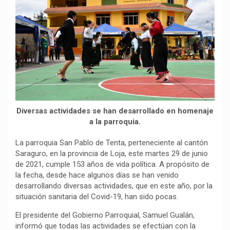
b
s
g
L
a
o
A
r
i
r
o
p
a
n
t
k
p
m
k
i
r
Diversas actividades se han desarrollado en homenaje
a la parroquia.
La parroquia San Pablo de Tenta, perteneciente al cantón
Saraguro, en la provincia de Loja, este martes 29 de junio
de 2021, cumple 153 años de vida política. A propósito de
la fecha, desde hace algunos días se han venido
desarrollando diversas actividades, que en este año, por la
situación sanitaria del Covid-19, han sido pocas.
El presidente del Gobierno Parroquial, Samuel Gualán,
informó que todas las actividades se efectúan con la