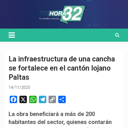
Skip
Medio de comunicación digital
HORA32
to
content
La infraestructura de una cancha
se fortalece en el cantón lojano
Paltas
14/11/2025
F
X
W
T
C
C
a
h
e
o
o
La obra beneficiará a más de 200
c
a
l
p
m
habitantes del sector, quienes contarán
e
t
e
y
p