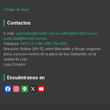
:
Código de ética
La
infraestructura
Contactos
de
una
E-mail:
ogonzalez@hora32.com.ec
editor@hora32.com.ec
cancha
publicidad@hora32.com.ec
se
Celulares:
099 215 1148 / 099 754 4222
fortalece
Dirección: Bolívar 209-52, entre Mercadillo y Azuay (segundo
en
piso), a pocos metros de la plaza de San Sebastián, en la
el
ciudad de Loja.
cantón
Loja, Ecuador
lojano
Paltas
Encuéntranos en
F
I
G
X
Y
a
n
o
o
c
s
o
u
e
t
g
T