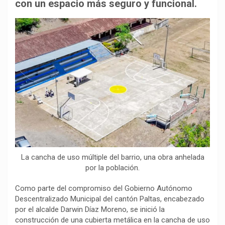
b
s
g
L
a
con un espacio más seguro y funcional.
o
A
r
i
r
o
p
a
n
t
k
p
m
k
i
r
La cancha de uso múltiple del barrio, una obra anhelada
por la población.
Como parte del compromiso del Gobierno Autónomo
Descentralizado Municipal del cantón Paltas, encabezado
por el alcalde Darwin Díaz Moreno, se inició la
construcción de una cubierta metálica en la cancha de uso